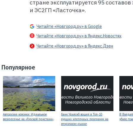
стране эксплуатируется 95 составов
и ЭС2ГП «Ласточка».
Читайте «Новгород.ру» в Google
Читайте «Новгород.ру» в Яндекс.Новостях
Читайте «Новгород.ру» в Яндекс.Дзен
Популярное
Авторские колонки: Идеальное
Банк Уралсиб вошел в Топ-10
В Валдай
воскресенье на «Горской пристани»
лучших ипотечных программ на
убило то
вторичном рынке