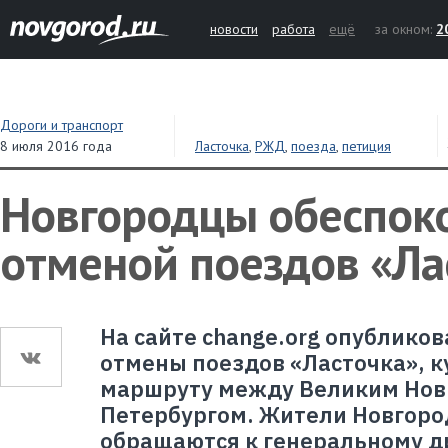
новости
работа
ещё
за окном:
2
Дороги и транспорт
8 июля 2016 года
Ласточка
,
РЖД
,
поезда
,
петиция
Новгородцы обеспок
отменой поездов «Ла
На сайте change.org опублико
отмены поездов «Ласточка», 
маршруту между Великим Новг
Петербургом. Жители Новгоро
обращаются к генеральному д