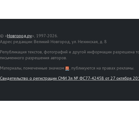
© «
Новгород.ру
», 1997-2026.
Адрес редакции: Великий Новгород, ул. Нехинская, д. 8
Републикация текстов, фотографий и другой информации разрешена то
письменного разрешения авторов.
Материалы, помеченные значком
, публикуются на правах рекламы.
Свидетельство о регистрации СМИ Эл № ФС77-42458 от 27 октября 20