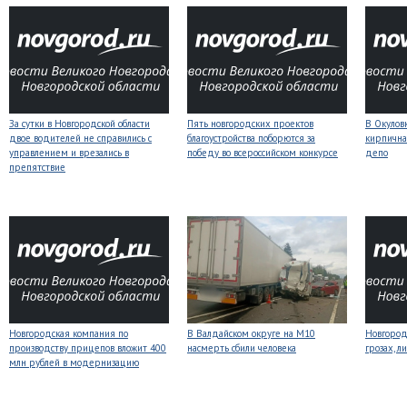
За сутки в Новгородской области
Пять новгородских проектов
В Окулов
двое водителей не справились с
благоустройства поборются за
кирпична
управлением и врезались в
победу во всероссийском конкурсе
депо
препятствие
Новгородская компания по
В Валдайском округе на М10
Новгоро
производству прицепов вложит 400
насмерть сбили человека
грозах, л
млн рублей в модернизацию