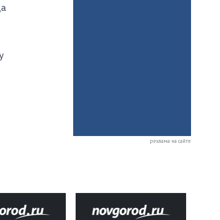
да
у
реклама на сайте