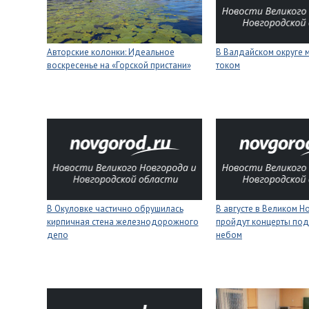
Авторские колонки: Идеальное
В Валдайском округе 
воскресенье на «Горской пристани»
током
В Окуловке частично обрушилась
В августе в Великом 
кирпичная стена железнодорожного
пройдут концерты под
депо
небом