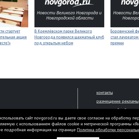
ти стартует
В Кремлёвском парке Великого
Боровичский ф
тельная акция
Новгорода появился шахматный клуб
стал лауреатом
есте!»
под открытым небом
премии
контакты
размещение рекламы
политика обработки 
решена только с письменного
спользовать сайт novgorod.ru вы даете свое согласие на обработку пе
Настоящий ресурс мо
ляемую с использованием файлов cookie и метрической программы «Я
екламы.
ее подробная информация на странице
Политика обработки персональ
Нашли ошибку? Выдели
тября 2010 года