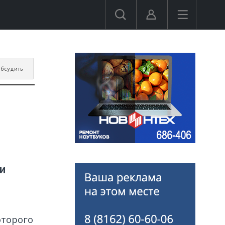
бсудить
и
оторого