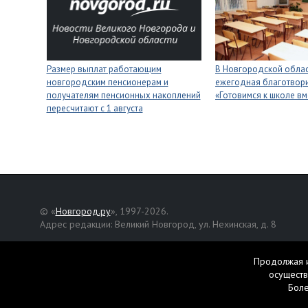
Размер выплат работающим
В Новгородской облас
новгородским пенсионерам и
ежегодная благотвори
получателям пенсионных накоплений
«Готовимся к школе вм
пересчитают с 1 августа
© «
Новгород.ру
», 1997-2026.
Адрес редакции: Великий Новгород, ул. Нехинская, д. 8
Републикация текстов, фотографий и другой информации раз
разрешения авторов.
Продолжая и
осуществ
Материалы, помеченные значком
, публикуются на правах р
Бол
Свидетельство о регистрации СМИ Эл № ФС77-42458 от 27 ок