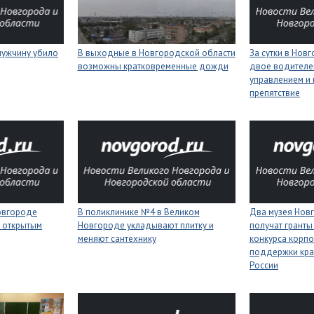
мужчину убило
В выходные в Новгородской области
За сутки в Нов
возможны кратковременные дожди
двое водителей
управлением и 
препятствие
Новгороде
В поликлинике №4 в Великом
Два музея Нов
 открытым
Новгороде укладывают плитку и
получат гранты
меняют сантехнику
конкурса корп
поддержки кра
России