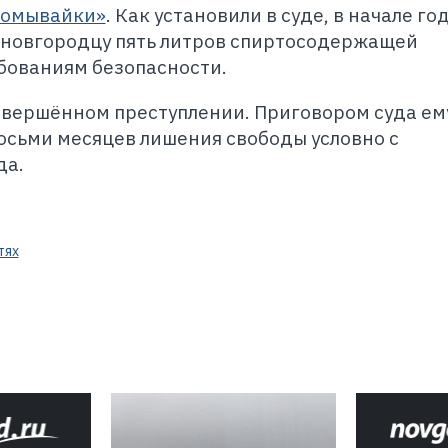
«омывайки»
. Как установили в суде, в начале го
л новгородцу пять литров спиртосодержащей
бованиям безопасности.
овершённом преступлении. Приговором суда ем
осьми месяцев лишения свободы условно с
да.
тях