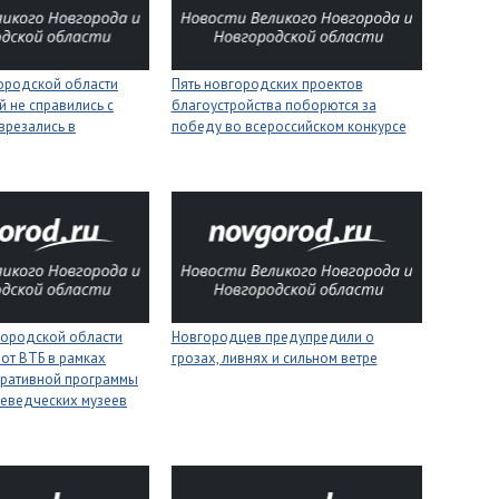
городской области
Пять новгородских проектов
 не справились с
благоустройства поборются за
врезались в
победу во всероссийском конкурсе
городской области
Новгородцев предупредили о
 от ВТБ в рамках
грозах, ливнях и сильном ветре
оративной программы
еведческих музеев