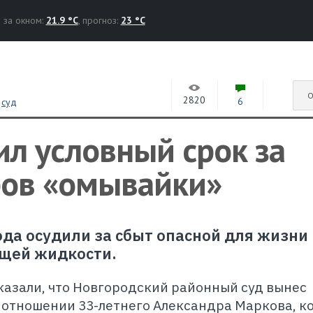
за окном:
21.9 °C
, прогноз:
23 °C
О
2820
6
,
суд
л условный срок за
ров «омывайки»
да осудили за сбыт опасной для жизни 
щей жидкости.
казали, что Новгородский районный суд вынес
в отношении 33-летнего Александра Маркова, к