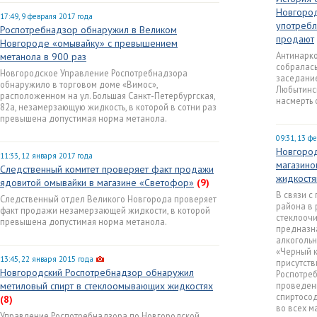
Новгород
17:49, 9 февраля 2017 года
употребл
Роспотребнадзор обнаружил в Великом
продают
Новгороде «омывайку» с превышением
Антинарко
метанола в 900 раз
собралась
Новгородское Управление Роспотребнадзора
заседание
обнаружило в торговом доме «Вимос»,
Любытинск
расположенном на ул. Большая Санкт-Петербургская,
насмерть 
82а, незамерзающую жидкость, в которой в сотни раз
превышена допустимая норма метанола.
09:31, 13 ф
Новгород
11:33, 12 января 2017 года
магазино
Следственный комитет проверяет факт продажи
жидкост
ядовитой омывайки в магазине «Светофор»
(9)
В связи с
Следственный отдел Великого Новгорода проверяет
района в 
факт продажи незамерзающей жидкости, в которой
стеклоочи
превышена допустимая норма метанола.
предназна
алкогольн
«Черный к
13:45, 22 января 2015 года
присутств
Новгородский Роспотребнадзор обнаружил
Роспотреб
метиловый спирт в стеклоомывающих жидкостях
проведен
спиртосод
(8)
во всех м
Управление Роспотребнадзора по Новгородской