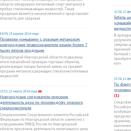
области обнаружило метиловый спирт (метанол) в
пробах стеклоомывающих жидкостей. Такая
12:36, 12 ф
продукция является некачественной и представляет
Гибель ш
опасность для здоровья.
«омывайк
жидкости
09:39, 23 апреля 2014 года
В прокура
Проверки «омываек» с опасным метанолом:
результат
новгородские правоохранители изъяли более 7
смертью ш
причиной
тысяч литров продукции
бытовой с
Прокуратурой Новгородской области подведены
приобрете
итоги масштабной проверки торговых объектов,
кот».
реализующих товары бытовой химии, на предмет
продажи метанолсодержащих стеклоочистительных
жидкостей.
15:36, 11 ф
По факту
уголовно
13:52, 12 марта 2014 года
(1)
Новгородские следователи пресекли
деятельность цеха по производству опасного
Следстве
Российск
стеклоочистителя
возбужден
Следователями Следственного комитета Российской
предусмот
Федерации по Новгородской области совместно с
хранение,
сотрудниками УМВД России по Новгородской
выполнени
области пресечена деятельность нелегального цеха
отвечающ