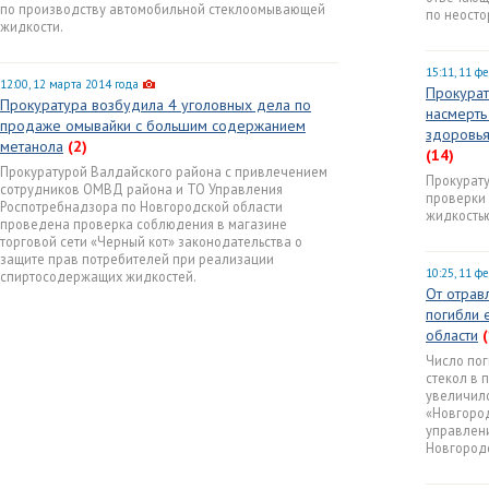
по производству автомобильной стеклоомывающей
по неосто
жидкости.
15:11, 11 ф
12:00, 12 марта 2014 года
Прокурат
Прокуратура возбудила 4 уголовных дела по
насмерть
продаже омывайки с большим содержанием
здоровья
метанола
(2)
(14)
Прокуратурой Валдайского района с привлечением
Прокурат
сотрудников ОМВД района и ТО Управления
проверки 
Роспотребнадзора по Новгородской области
жидкостью
проведена проверка соблюдения в магазине
торговой сети «Черный кот» законодательства о
защите прав потребителей при реализации
10:25, 11 ф
спиртосодержащих жидкостей.
От отрав
погибли 
области
Число пог
стекол в 
увеличило
«Новгоро
управлени
Новгородс