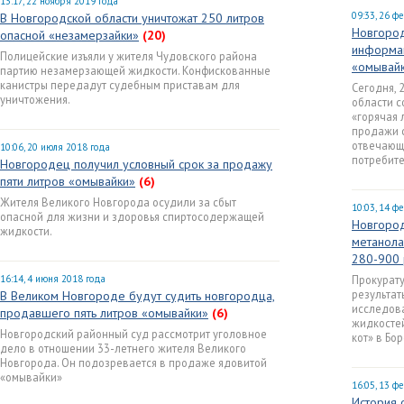
13:17, 22 ноября 2019 года
09:33, 26 ф
В Новгородской области уничтожат 250 литров
Новгород
опасной «незамерзайки»
(20)
информа
Полицейские изъяли у жителя Чудовского района
«омывай
партию незамерзающей жидкости. Конфискованные
канистры передадут судебным приставам для
Сегодня, 
уничтожения.
области с
«горячая 
продажи 
отвечающ
10:06, 20 июля 2018 года
потребите
Новгородец получил условный срок за продажу
пяти литров «омывайки»
(6)
Жителя Великого Новгорода осудили за сбыт
10:03, 14 ф
опасной для жизни и здоровья спиртосодержащей
Новгород
жидкости.
метанола
280-900 
16:14, 4 июня 2018 года
Прокурат
результа
В Великом Новгороде будут судить новгородца,
исследов
продавшего пять литров «омывайки»
(6)
жидкостей
Новгородский районный суд рассмотрит уголовное
кот» в Бо
дело в отношении 33-летнего жителя Великого
Новгорода. Он подозревается в продаже ядовитой
«омывайки»
16:05, 13 ф
История 