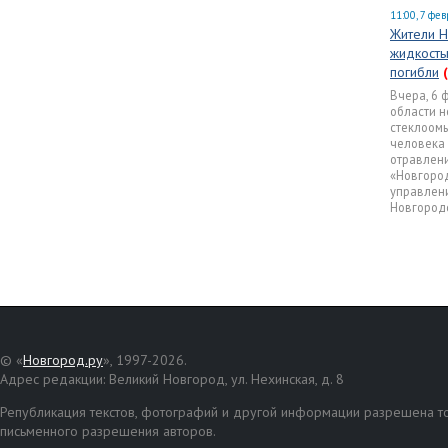
11:00, 7 фе
Жители Н
жидкость
погибли
Вчера, 6 
области н
стеклоомы
человека 
отравлени
«Новгоро
управлени
Новгородс
© «
Новгород.ру
», 1997-2026.
Адрес редакции: Великий Новгород, ул. Нехинская, д. 8
Републикация текстов, фотографий и другой информации разрешена то
письменного разрешения авторов.