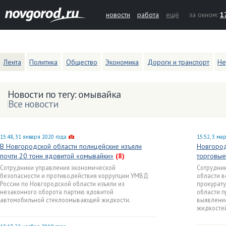
новости
работа
ещё
за окном:
1
Лента
Политика
Общество
Экономика
Дороги и транспорт
Не
Новости по тегу: омывайка
Все новости
15:48, 31 января 2020 года
15:52, 3 ма
В Новгородской области полицейские изъяли
Новгород
почти 20 тонн ядовитой «омывайки»
(8)
торговые
Сотрудники управления экономической
Сотрудни
безопасности и противодействия коррупции УМВД
области в
России по Новгородской области изъяли из
прокурату
незаконного оборота партию ядовитой
области п
автомобильной стеклоомывающей жидкости.
выявлени
жидкосте