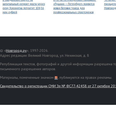
капитальный ремонт моста через
«Пушкин — Петербург» появится
горящего
реку Хоронятка потратят 108,56
новая беговая трасса для
Новгоро
млн рублей
профессиональных спортсменов
© «
Новгород.ру
», 1997-2026.
Адрес редакции: Великий Новгород, ул. Нехинская, д. 8
Републикация текстов, фотографий и другой информации разрешена то
письменного разрешения авторов.
Материалы, помеченные значком
, публикуются на правах рекламы.
Свидетельство о регистрации СМИ Эл № ФС77-42458 от 27 октября 20