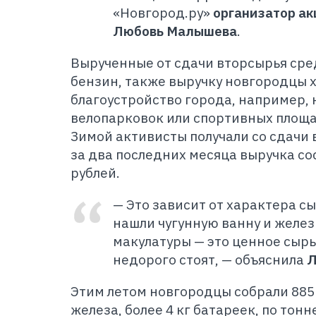
«Новгород.ру»
организатор а
Любовь Малышева
.
В
ырученные от сдачи вторсырья сре
бензин, также выручку новгородцы х
благоустройство города, например,
велопарковок или спортивных площад
Зимой активисты получали со сдачи 
за два последних месяца выручка со
рублей.
— Это зависит от характера с
нашли чугунную ванну и желез
макулатуры — это ценное сырьё
недорого стоят, — объяснила
Л
Э
тим летом новгородцы собрали 885 
железа, более 4 кг батареек, по тонн