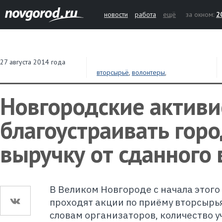
новости
работа
ещё
за окном:
2
27 августа 2014 года
вторсырьё
,
волонтеры
,
благоустройство
,
мусор
Новгородские активи
благоустраивать горо
выручку от сданного
В Великом Новгороде с начала этог
проходят акции по приёму вторсырь
словам организаторов, количество у