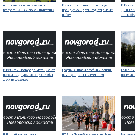
Авторские колонки: Идеальное
В августе в Великом Новгороде
В Велико
воскресенье на «Горской пристани»
пройдут концерты под открытым
ДТП поги
небом
автомоби
В Великом Новгороде мотоциклист
График выплаты пособий и пенсий
Более 33
наехал на другой мотоцикл и сбил
на август: даты и изменения
поступле
двух пешеходов
В Валдайском округе на
ВТБ: на Петербургском марафоне
Четверо 