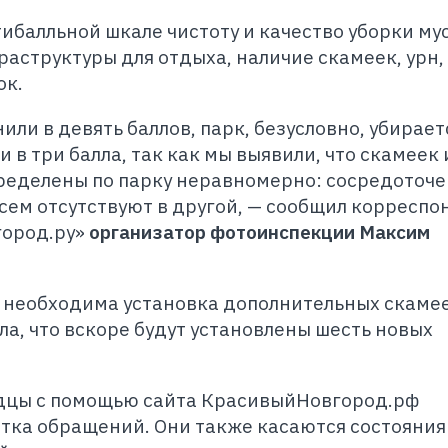
ибалльной шкале чистоту и качество уборки му
раструктуры для отдыха, наличие скамеек, урн,
ок.
или в девять баллов, парк, безусловно, убираетс
 в три балла, так как мы выявили, что скамеек 
ределены по парку неравномерно: сосредоточе
всем отсутствуют в другой, — сообщил корреспо
город.ру»
организатор фотоинспекции Максим
 необходима установка дополнительных скамее
, что вскоре будут установлены шесть новых
дцы с помощью сайта КрасивыйНовгород.рф
тка обращений. Они также касаются состояния