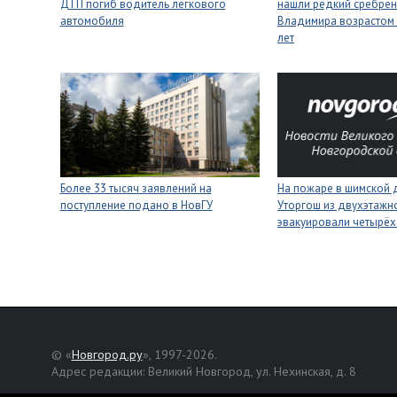
ДТП погиб водитель легкового
нашли редкий сребрен
автомобиля
Владимира возрастом 
лет
Более 33 тысяч заявлений на
На пожаре в шимской 
поступление подано в НовГУ
Уторгош из двухэтажн
эвакуировали четырёх
© «
Новгород.ру
», 1997-2026.
Адрес редакции: Великий Новгород, ул. Нехинская, д. 8