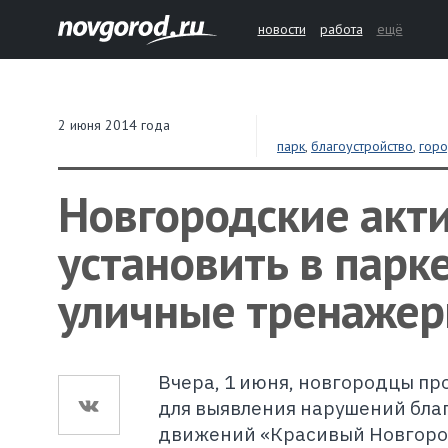
новости
работа
ещё
2 июня 2014 года
парк
,
благоустройство
,
гор
Новгородские акт
установить в парк
уличные тренаже
Вчера, 1 июня, новгородцы п
для выявления нарушений бла
движений «Красивый Новгород