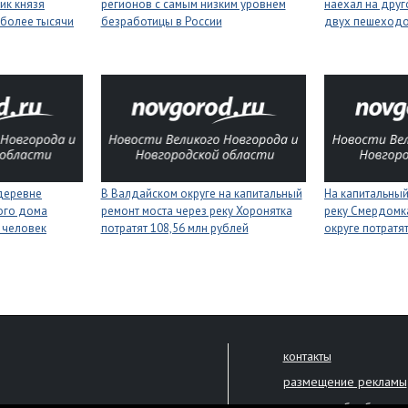
ик князя
регионов с самым низким уровнем
наехал на друг
более тысячи
безработицы в России
двух пешеход
деревне
В Валдайском округе на капитальный
На капитальный
ого дома
ремонт моста через реку Хоронятка
реку Смердомк
 человек
потратят 108,56 млн рублей
округе потратя
контакты
размещение рекламы
политика обработки 