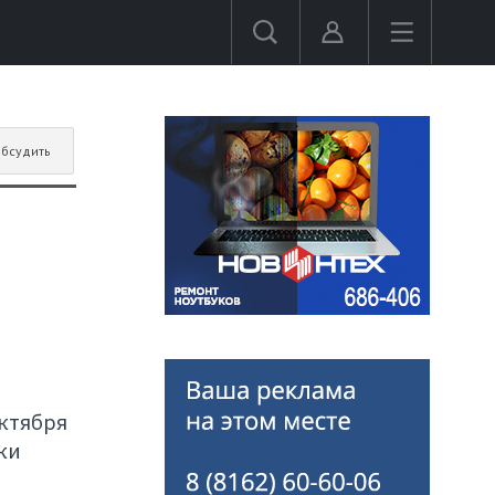
бсудить
ктября
ки