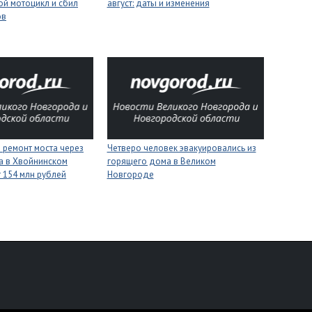
ой мотоцикл и сбил
август: даты и изменения
ов
 ремонт моста через
Четверо человек эвакуировались из
а в Хвойнинском
горящего дома в Великом
т 154 млн рублей
Новгороде
персональных данных