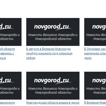
ой области
В августе в Великом Новгороде
В Окуловке ча
равились с
пройдут концерты под открытым
кирпичная сте
сь в
небом
депо
 археологи
Новгородская область вошла в число
В Великом Нов