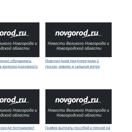
стично обрушилась
Новгородцев предупредили о
на железнодорожного
грозах, ливнях и сильном ветре
городе мотоциклист
График выплаты пособий и пенсий на