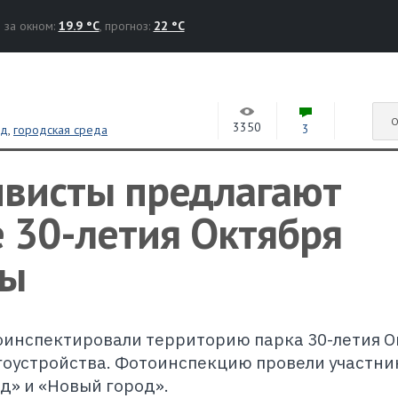
за окном:
19.9 °C
, прогноз:
22 °C
О
3350
3
од
,
городская среда
ивисты предлагают
е 30-летия Октября
ры
роинспектировали территорию парка 30-летия О
гоустройства. Фотоинспекцию провели участни
» и «Новый город».