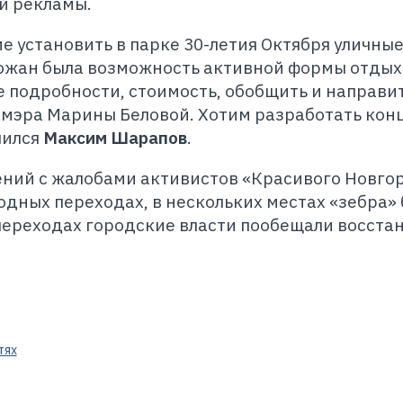
й рекламы.
е установить в парке 30-летия Октября уличны
рожан была возможность активной формы отдых
е подробности, стоимость, обобщить и направи
-мэра Марины Беловой. Хотим разработать ко
лился
Максим Шарапов
.
ений с жалобами активистов «Красивого Новго
одных переходах, в нескольких местах «зебра»
переходах городские власти пообещали восста
тях