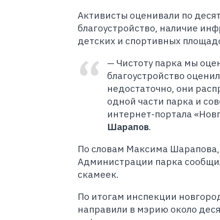
Активисты оценивали по десят
благоустройство, наличие инф
детских и спортивных площад
— Чистоту парка мы оцен
благоустройство оценили
недостаточно, они расп
одной части парка и со
интернет-портала «Нов
Шарапов
.
П
о словам Максима Шарапова,
Администрации парка сообщила
скамеек.
По итогам инспекции новгоро
направили в мэрию около деся