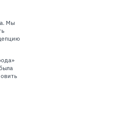
е
а. Мы
ть
нцепцию
рода»
 была
новить