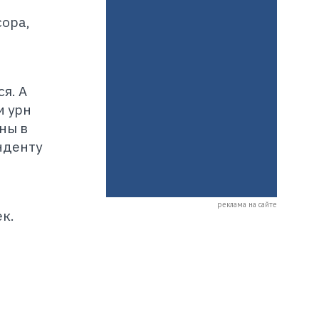
сора,
я. А
и урн
ны в
нденту
реклама на сайте
к.