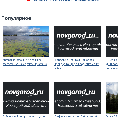
Популярное
Авторские колонки: Идеальное
В августе в Великом Новгороде
В Велико
воскресенье на «Горской пристани»
пройдут концерты под открытым
ДТП поги
небом
автомоби
В Великом Новгороде мотоциклист
График выплаты пособий и пенсий
Более 33