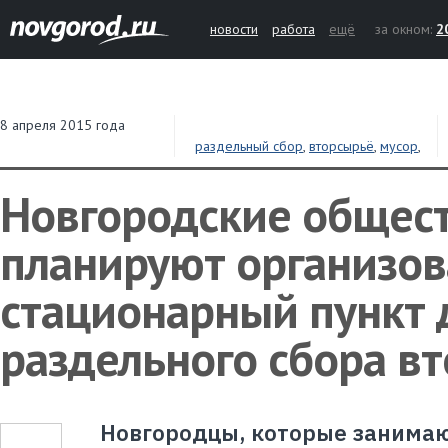
новости
работа
ещё
за окном:
2
8 апреля 2015 года
раздельный сбор
,
вторсырьё
,
мусор
,
отходы
,
общественники
,
Великий
Новгород
Новгородские общес
планируют организов
стационарный пункт 
раздельного сбора в
Новгородцы, которые занимаю