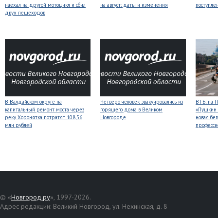
наехал на другой мотоцикл и сбил
на август: даты и изменения
поступле
двух пешеходов
В Валдайском округе на
Четверо человек эвакуировались из
ВТБ: на 
капитальный ремонт моста через
горящего дома в Великом
«Пушкин 
реку Хоронятка потратят 108,56
Новгороде
новая бег
млн рублей
професси
© «
Новгород.ру
», 1997-2026.
Адрес редакции: Великий Новгород, ул. Нехинская, д. 8