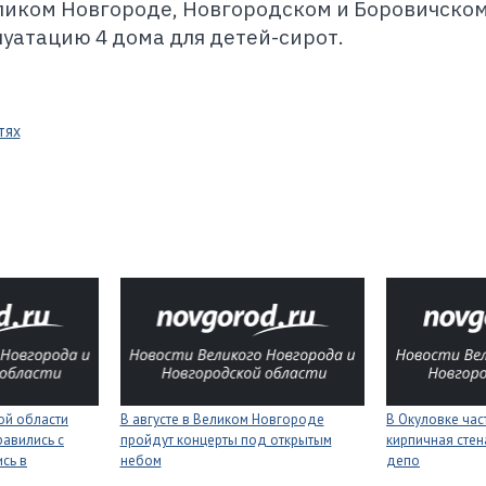
еликом Новгороде, Новгородском и Боровичско
луатацию 4 дома для детей-сирот.
тях
ой области
В августе в Великом Новгороде
В Окуловке ча
равились с
пройдут концерты под открытым
кирпичная сте
сь в
небом
депо