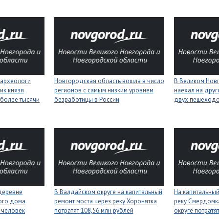
 археологи
Новгородская область вошла в число
В Великом Нов
ик князя
регионов с самым низким уровнем
наехал на друг
более тысячи
безработицы в России
двух пешеход
деревне
В Валдайском округе на капитальный
На капитальный
ого дома
ремонт моста через реку Хоронятка
реку Смердомк
 человек
потратят 108,56 млн рублей
округе потратя