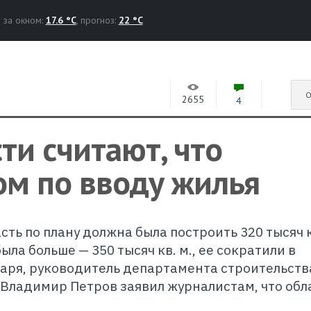
за окном:
17.6 °C
, прогноз:
22 °C
О
2655
4
ти считают, что
ом по вводу жилья
сть по плану должна была построить 320 тысяч к
ла больше — 350 тысяч кв. м., ее сократили в
нваря, руководитель департамента строительств
Владимир Петров заявил журналистам, что обл