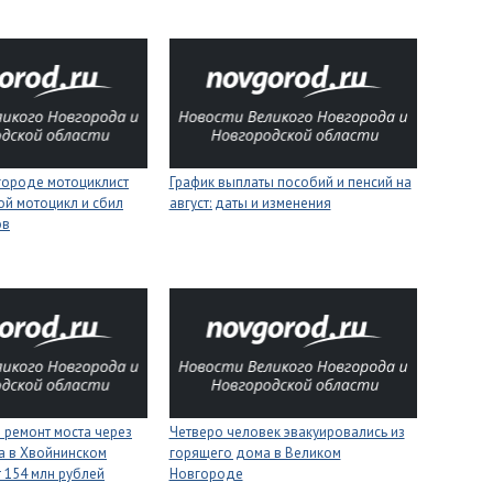
городе мотоциклист
График выплаты пособий и пенсий на
ой мотоцикл и сбил
август: даты и изменения
ов
 ремонт моста через
Четверо человек эвакуировались из
а в Хвойнинском
горящего дома в Великом
т 154 млн рублей
Новгороде