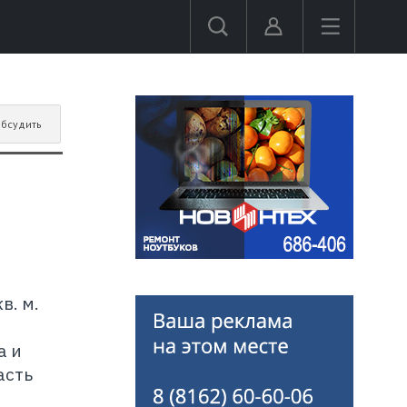
бсудить
в. м.
а и
асть