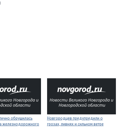
м
стично обрушилась
Новгородцев предупредили о
на железнодорожного
грозах, ливнях и сильном ветре