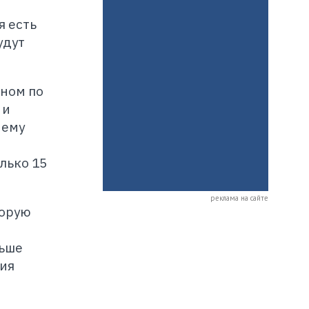
я есть
удут
аном по
 и
нему
лько 15
реклама на сайте
торую
ньше
ия