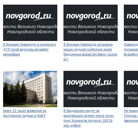
В Великом Новгороде в результате
В Великом Новгороде археологи
Новгородс
ДТП погиб водитель легкового
нашли редкий сребреник князя
регионов
автомобиля
Владимира возрастом более тысячи
безработ
лет
Более 33 тысяч заявлений на
В Валдайском округе на
На пожар
поступление подано в НовГУ
капитальный ремонт моста через
Уторгош 
реку Хоронятка потратят 108,56
эвакуиро
млн рублей