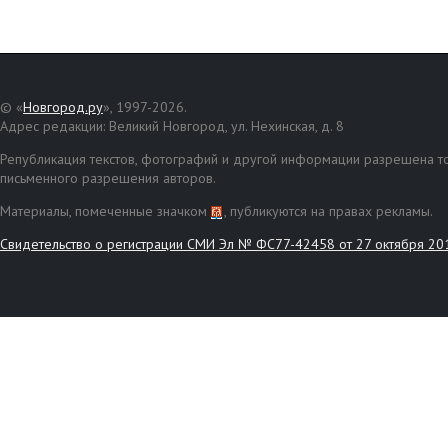
© «
Новгород.ру
», 1997-2026.
Адрес редакции: Великий Новгород, ул. Нехинская, д. 8
Републикация текстов, фотографий и другой информации разрешена то
письменного разрешения авторов.
Материалы, помеченные значком
, публикуются на правах рекламы.
Свидетельство о регистрации СМИ Эл № ФС77-42458 от 27 октября 20