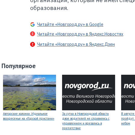
организации, который не имел спец
образования.
Читайте «Новгород.ру» в Google
Читайте «Новгород.ру» в Яндекс.Новостях
Читайте «Новгород.ру» в Яндекс.Дзен
Популярное
Авторские колонки: Идеальное
За сутки в Новгородской области
В август
воскресенье на «Горской пристани»
двое водителей не справились с
пройдут
управлением и врезались в
небом
препятствие