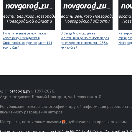
На капитальный ремонт моста
В Валдайском округе на
Четверо 
через реку Смердомка в
капитальный ремонт моста через
горящего
Хвойнинском округе потратят 154
реку Хоронятка потратят 108,56
Новгоро
млн рублей
млн рублей
© «
Новгород.ру
», 1997-2026.
Адрес редакции: Великий Новгород, ул. Нехинская, д. 8
Републикация текстов, фотографий и другой информации разрешена то
письменного разрешения авторов.
Материалы, помеченные значком
, публикуются на правах рекламы.
Свидетельство о регистрации СМИ Эл № ФС77-42458 от 27 октября 20