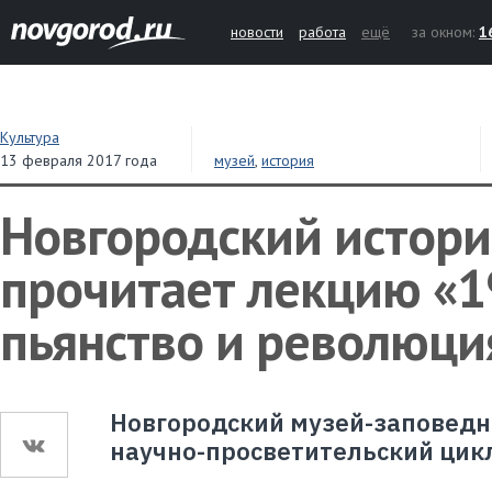
новости
работа
ещё
за окном:
1
Культура
13 февраля 2017 года
музей
,
история
Новгородский истори
прочитает лекцию «1
пьянство и революци
Новгородский музей-заповедн
научно-просветительский цик