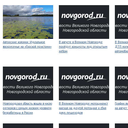
Авторские колонки: Идеальное
В августе в Великом Новгороде
В Велико
воскресенье на «Горской пристани»
пройдут концерты под открытым
ДТП поги
небом
автомоби
Новгородская область вошла в число
В Великом Новгороде мотоциклист
График в
регионов с самым низким уровнем
наехал на другой мотоцикл и сбил
на авгус
безработицы в России
двух пешеходов