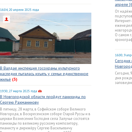
апреле [
16:04, 20 апреля 2025 года
От надёж
подступо
Интернет-
еженедел
новгородс
О самом г
хронограф
16:00, 9 ап
Сегодня 
Новгород
В Валдае инспекция госохраны культурного
Сегодня, 
наследия пыталась изъять у семьи единственное
дня рожде
жильё
(3)
заповедни
19:30, 27 марта 2025 года
В Новгородской области пройдут панихиды по
Сергею Рахманинову
В пятницу, 28 марта, в Софийском соборе Великого
Новгорода, в Воскресенском соборе Старой Руссы и в
церкви Вознесения Господня села Залучье состоятся
панихиды по великому русскому композитору,
пианисту и дирижёру Сергею Васильевичу