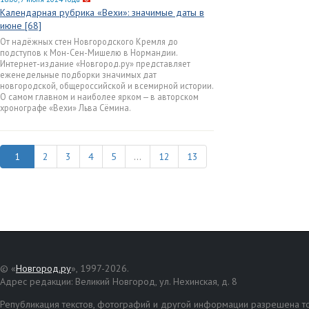
Календарная рубрика «Вехи»: значимые даты в
июне [68]
От надёжных стен Новгородского Кремля до
подступов к Мон-Сен-Мишелю в Нормандии.
Интернет-издание «Новгород.ру» представляет
еженедельные подборки значимых дат
новгородской, общероссийской и всемирной истории.
О самом главном и наиболее ярком — в авторском
хронографе «Вехи» Льва Сёмина.
2
3
4
5
...
12
13
© «
Новгород.ру
», 1997-2026.
Адрес редакции: Великий Новгород, ул. Нехинская, д. 8
Републикация текстов, фотографий и другой информации разрешена то