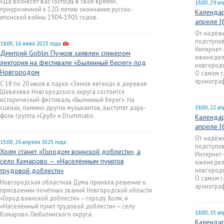
«Да вознесет вас Господь в свое время»,
18:00, 29 а
приуроченной к 120-летию окончания русско-
Календар
японской войны 1904-1905 годов.
апреле [
От надёж
подступо
18:00, 16 июля 2025 года
Интернет-
Дмитрий Goblin Пучков заявлен спикером
еженедел
лектория на фестивале «Былинный берег» под
новгородс
Новгородом
О самом г
хронограф
С 18 по 20 июля в парке «Земля легенд» в деревне
Шевелево Новгородского округа состоится
исторический фестиваль «Былинный берег». На
сценах, помимо других музыкантов, выступят дарк-
18:00, 22 а
фолк группа «Сруб» и Drummatix.
Календар
апреле [
От надёж
15:00, 26 апреля 2025 года
подступо
Холм станет «Городом воинской доблести», а
Интернет-
село Комарово — «Населённым пунктов
еженедел
трудовой доблести»
новгородс
О самом г
Новгородская областная Дума приняла решение о
хронограф
присвоении почётных званий Новгородской области
«Город воинской доблести» — городу Холм, и
«Населённый пункт трудовой доблести» — селу
18:00, 15 а
Комарово Любытинского округа.
Календар