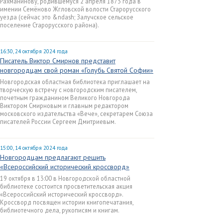
Рахманинову, родившемуся 2 апреля 1873 года в
имении Семёново Жгловской волости Старорусского
уезда (сейчас это &ndash; Залучское сельское
поселение Старорусского района).
16:30, 24 октября 2024 года
Писатель Виктор Смирнов представит
новгородцам свой роман «Голубь Святой Софии»
Новгородская областная библиотека приглашает на
творческую встречу с новгородским писателем,
почетным гражданином Великого Новгорода
Виктором Смирновым и главным редактором
московского издательства «Вече», секретарем Союза
писателей России Сергеем Дмитриевым.
15:00, 14 октября 2024 года
Новгородцам предлагают решить
«Всероссийский исторический кроссворд»
19 октября в 13:00 в Новгородской областной
библиотеке состоится просветительская акция
«Всероссийский исторический кроссворд».
Кроссворд посвящен истории книгопечатания,
библиотечного дела, рукописям и книгам.