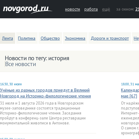
новости
работа
ещё
за окном:
2
Лента
Политика
Общество
Экономика
Дороги и транспорт
Не
Новости по тегу: история
Все новости
16:30, 30 июля
18:00, 31 м
Учёные из разных городов приедут в Великий
Календар
Новгород на Историко-филологические чтения
мае [67]
31 июля и 1 августа 2026 года в Новгородском
От надёж
музее-заповеднике состоятся традиционные
подступо
Историко-филологические чтения. Заседания
Интернет-
пройдут в конференц-зале Центра реставрации
еженедел
монументальной живописи в Антонове.
новгородс
О самом г
хронограф