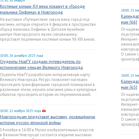
15:30, 30 января
Костяные коньки XII века покажут в «Городе
18:00, 21 м
мальчика Онфима» в Новгороде
Календар
На выставке «Путешествие сквозь века: город под
мае [66]
ногами», которая откроется 6 февраля в пространстве
«Город мальчика Онфима» в Детском музейном
От надёж
центре Новгородского музея-заповедника,
подступо
представят подлинные костяные коньки XII-XIII веков.
Интернет-
еженедел
новгородс
О самом г
10:00, 26 декабря 2025 года
хронограф
Студенты НовГУ создали путеводитель по
историческим улицам Великого Новгорода
Студенты НовГУ разработали интерактивную карту
18:00, 13 м
Великого Новгорода. Ресурс позволяет наглядно
Календар
проследить трансформацию городской планировки в
мае [65]
различные эпохи, изучить описания улиц и культурных
объектов, проследить историю их переименований.
От надёж
подступо
Интернет-
еженедел
10:00, 12 ноября 2025 года
новгородс
Новгородцам представят выставку, посвящённую
О самом г
истории русско-японской войны
хронограф
14 ноября в 16:00 в Музее изобразительных искусств
в Великом Новгороде состоится открытие выставки