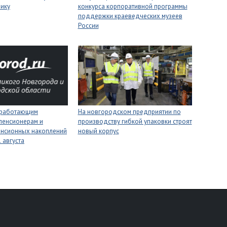
нику
конкурса корпоративной программы
поддержки краеведческих музеев
России
 работающим
На новгородском предприятии по
пенсионерам и
производству гибкой упаковки строят
енсионных накоплений
новый корпус
 августа