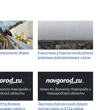
 ремонтируют Живой
В выходные в Новгородской области
возможны кратковременные дожди
 №4 в Великом
Два музея Новгородской области
адывают плитку и
получат гранты от ВТБ в рамках