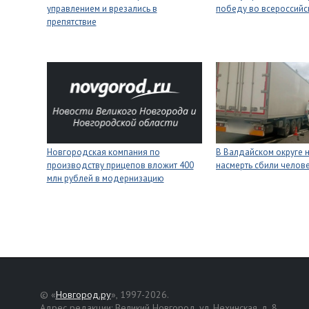
управлением и врезались в
победу во всероссийс
препятствие
Новгородская компания по
В Валдайском округе 
производству прицепов вложит 400
насмерть сбили челов
млн рублей в модернизацию
© «
Новгород.ру
», 1997-2026.
Адрес редакции: Великий Новгород, ул. Нехинская, д. 8