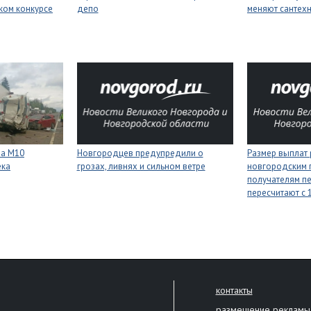
ком конкурсе
депо
меняют сантех
на М10
Новгородцев предупредили о
Размер выплат
ека
грозах, ливнях и сильном ветре
новгородским 
получателям п
пересчитают с 1
контакты
размещение рекламы