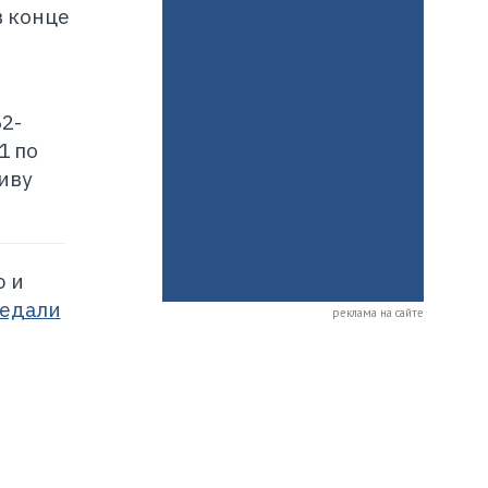
в конце
,
2-
1 по
иву
ю и
едали
реклама на сайте