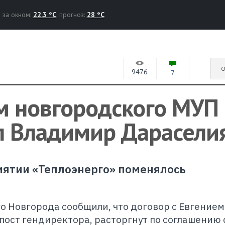
за окном:
22.3 °C
, прогноз:
28 °C
О
9476
7
 новгородского МУП
л Владимир Дарасели
ятии «
Теплоэнерго
» поменялось
о Новгорода сообщили, что договор с Евгением
пост гендиректора, расторгнут по соглашению 