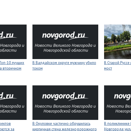
Топ-10 лучших
В Валдайском округе мужчину убило
В Старой Руссе
а вторичном
током
мост
оектов
В Окуловке частично обрушилась
В поликлинике
рются за
кирпичная стена железнодорожного
Новгороде укл