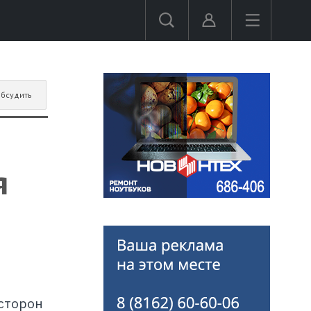
бсудить
я
сторон