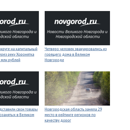
круге на капитальный
Четверо человек эвакуировались из
ерез реку Хоронятка
горящего дома в Великом
6 млн рублей
Новгороде
дставили свои товары
Новгородская область заняла 29
озанятых в Великом
место в рейтинге регионов по
качеству дорог