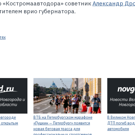
р «Костромаавтодора» советник
Александр Др
тителем врио губернатора.
тях
Новгороде
ВТБ: на Петербургском марафоне
В Великом Новг
 открытым
«Пушкин — Петербург» появится
ДТП погиб вод
новая беговая трасса для
автомобиля
профессиональных спортсменов