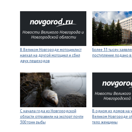
В Великом Новгороде мотоциклист
Более 33 тысяч заявле
наехал на другой мотоцикл и сбил
поступление подано в
двух пешеходов
С начала года из Новгородской
В одном из домов на 
области отправили на экспорт почти
Великом Новгороде о
300 тонн рыбы
тело женщины