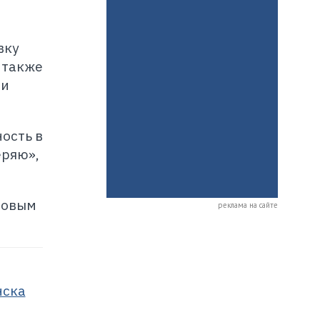
вку
 также
ми
ость в
еряю»,
новым
реклама на сайте
нска