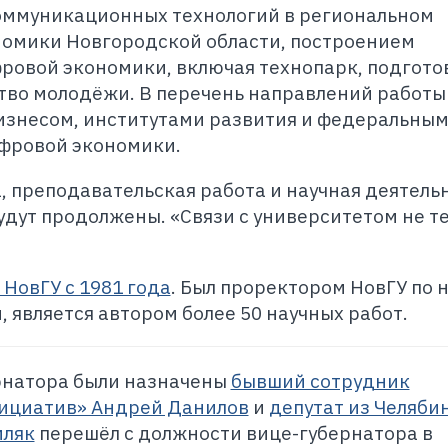
ммуникационных технологий в региональном
номики Новгородской области, построением
ровой экономики, включая технопарк, подгото
тво молодёжи. В перечень направлений работы
бизнесом, институтами развития и федеральны
фровой экономики.
 преподавательская работа и научная деятельн
дут продолжены. «Связи с университетом не т
 НовГУ с 1981 года
. Был проректором НовГУ по 
является автором более 50 научных работ.
рнатора были назначены
бывший сотрудник
нициатив» Андрей Данилов
и
депутат из Челяби
мляк
перешёл с должности вице-губернатора в