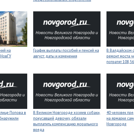
ний на
График выплаты пособий и пенсий на
В Валдайском о
 НовГУ
август: даты и изменения
ремонт моста ч
потратят 108,5
улице Попова в
В Великом Новгороде хозяев собаки,
40 человек пре
бнаружили
покусавшей девочку, обязали
на ярмарке сам
выплатить компенсацию морального
Новгороде
вреда