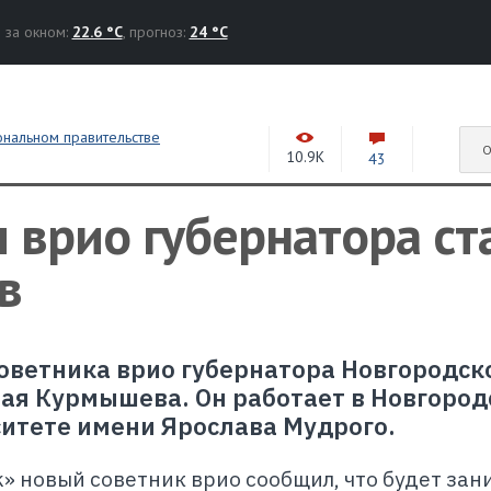
за окном:
22.6 °C
, прогноз:
24 °C
ональном правительстве
О
10.9K
43
 врио губернатора ст
в
советника врио губернатора Новгородск
ая Курмышева. Он работает в Новгоро
итете имени Ярослава Мудрого.
k» новый советник врио сообщил, что будет зан