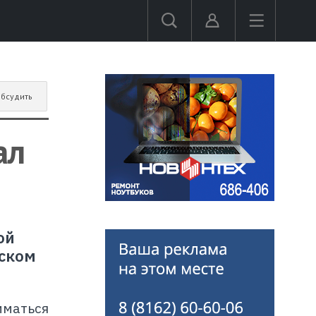
бсудить
ал
ой
дском
иматься