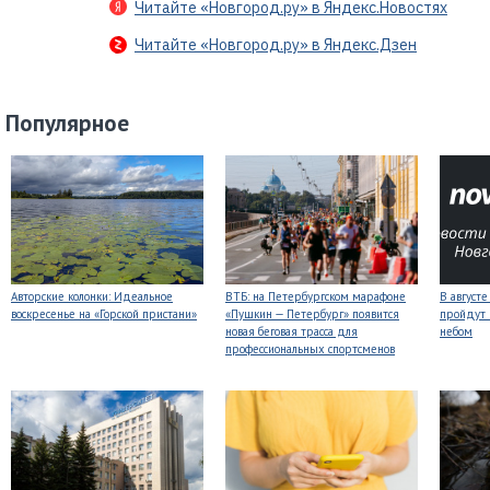
Читайте «Новгород.ру» в Яндекс.Новостях
Читайте «Новгород.ру» в Яндекс.Дзен
Популярное
Авторские колонки: Идеальное
ВТБ: на Петербургском марафоне
В август
воскресенье на «Горской пристани»
«Пушкин — Петербург» появится
пройдут
новая беговая трасса для
небом
профессиональных спортсменов