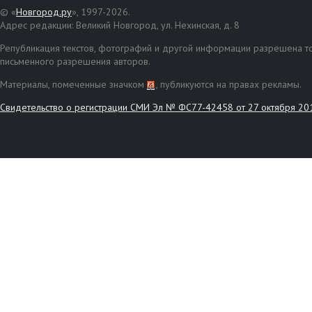
© «
Новгород.ру
», 1997-2026.
Адрес редакции: Великий Новгород, ул. Нехинская, д. 8
Републикация текстов, фотографий и другой информации разрешена то
письменного разрешения авторов.
Материалы, помеченные значком
, публикуются на правах рекламы.
Свидетельство о регистрации СМИ Эл № ФС77-42458 от 27 октября 20