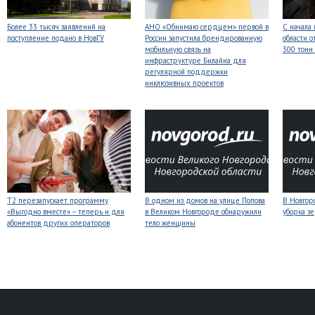
Более 33 тысяч заявлений на
АНО «Обнимаю сердцем» первой в
С начала
поступление подано в НовГУ
России запустила брендированную
области о
мобильную связь на
300 тонн
инфраструктуре Билайна для
регулярной поддержки
инклюзивных проектов
Т2 перезапускает программу
В одном из домов на улице Попова
В Новгоро
«Выгодно вместе» – теперь и для
в Великом Новгороде обнаружили
уборка з
абонентов других операторов
тело женщины