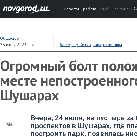
новости
работа
ещё
за окном:
2
Общество
25 июля 2023 года
благоустройство
,
парк
,
памятники
Огромный болт поло
месте непостроенног
Шушарах
Вчера, 24 июля, на пустыре за
проспектов в Шушарах, где п
построить парк, появилась ин