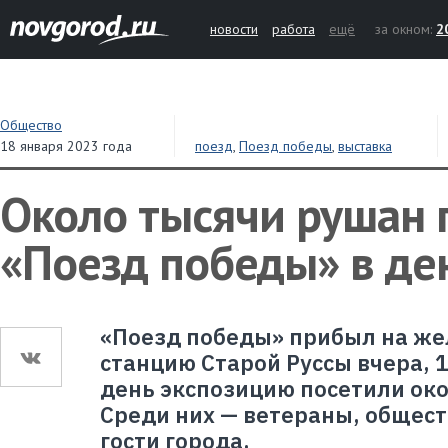
новости
работа
ещё
за окном:
2
Общество
18 января 2023 года
поезд
,
Поезд победы
,
выставка
Около тысячи рушан 
«Поезд победы» в де
«Поезд победы» прибыл на ж
станцию Старой Руссы вчера, 1
день экспозицию посетили око
Среди них
—
ветераны, общест
гости города.