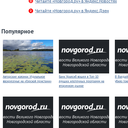
Читайте «Новгород.ру» в Яндекс.Новостях
Читайте «Новгород.ру» в Яндекс.Дзен
Популярное
Авторские колонки: Идеальное
Банк Уралсиб вошел в Топ-10
В Валдай
воскресенье на «Горской пристани»
лучших ипотечных программ на
убило то
вторичном рынке