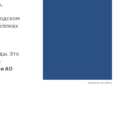
.
родском
осёлках
ды. Это
л
 и АО
реклама на сайте