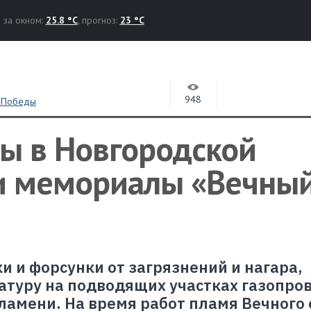
за окном:
25.8 °C
, прогноз:
23 °C
948
 Победы
ы в Новгородской
и мемориалы «Вечны
и и форсунки от загрязнений и нагара,
туру на подводящих участках газопров
ламени. На время работ пламя Вечного 