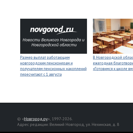
Размер выплат работающим
В Новгородской облас
новгородским пенсионерам и
ежегодная благотвори
получателям пенсионных накоплений
«Готовимся к школе вм
пересчитают с 1 августа
© «
Новгород.ру
», 1997-2026.
Адрес редакции: Великий Новгород, ул. Нехинская, д. 8