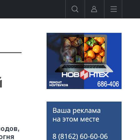
й
одов,
огня