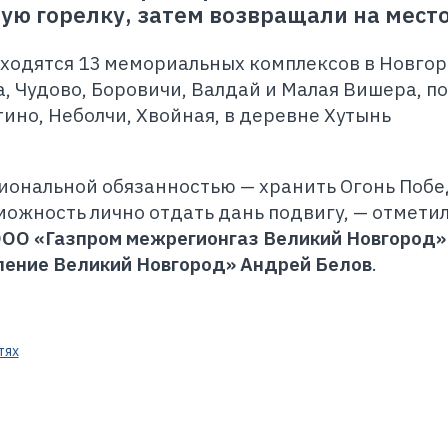
ую горелку, затем возвращали на место
ходятся 13 мемориальных комплексов в Новго
а, Чудово, Боровичи, Валдай и Малая Вишера, п
ино, Неболчи, Хвойная, в деревне Хутынь
иональной обязанностью — хранить Огонь Побе
зможность лично отдать дань подвигу, — отмети
ОО «Газпром межрегионгаз Великий Новгород»
ление Великий Новгород» Андрей Белов
.
тях