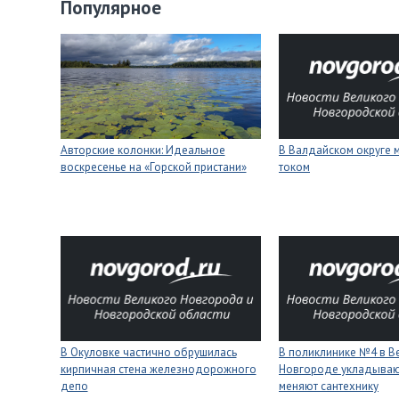
Популярное
Авторские колонки: Идеальное
В Валдайском округе 
воскресенье на «Горской пристани»
током
В Окуловке частично обрушилась
В поликлинике №4 в В
кирпичная стена железнодорожного
Новгороде укладывают
депо
меняют сантехнику