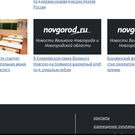
поддержки краеведческих музеев
России
ти стартует
В Кремлёвском парке Великого
Боровичский ф
тельная акция
Новгорода появился шахматный клуб
стал лауреатом
есте!»
под открытым небом
премии
контакты
размещение рекламы
политика обработки 