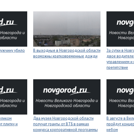
мужчину убило
В выходные в Новгородской области
За сутки в Нов
возможны кратковременные дожди
двое водителей
управлением и 
препятствие
еликом
Два музея Новгородской области
В августе в Ве
 плитку и
получат гранты от ВТБ в рамках
пройдут конце
конкурса корпоративной программы
небом