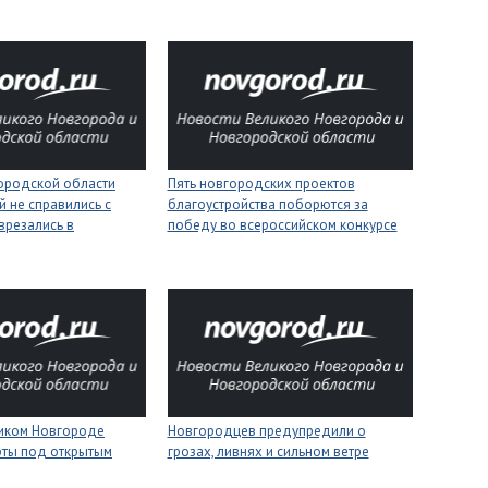
городской области
Пять новгородских проектов
 не справились с
благоустройства поборются за
врезались в
победу во всероссийском конкурсе
ликом Новгороде
Новгородцев предупредили о
рты под открытым
грозах, ливнях и сильном ветре