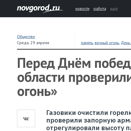
новости
работа
ещё
Общество
Среда,
29 апреля
память
,
вечный огонь
,
День
Перед Днём побед
области проверил
огонь»
Газовики очистили горелк
проверили запорную арма
отрегулировали высоту п