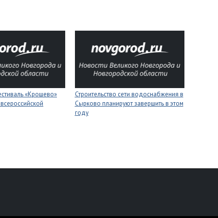
естиваль «Крошево»
Строительство сети водоснабжения в
 всероссийской
Сырково планируют завершить в этом
году
персональных данных