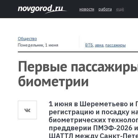
новости
работа
ещё
Общество
Понедельник,
1 июня
ВТБ
,
авиа
,
пассажиры
Первые пассажиры 
биометрии
1 июня в Шереметьево и
регистрацию и посадку н
биометрических технолог
преддверии ПМЭФ-2026 и
ШАТТЛ между Санкт-Петер