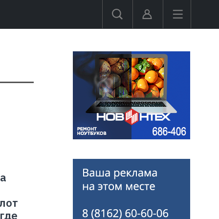
ра
лот
где