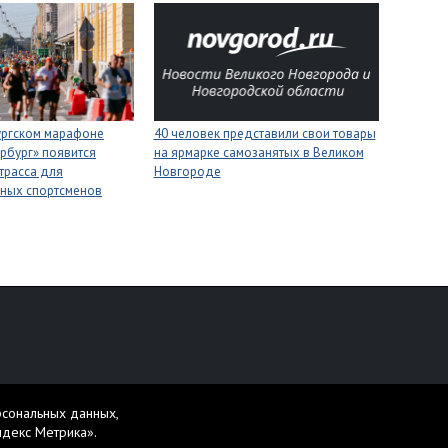
ургском марафоне
40 человек представили свои товары
рбург» появится
на ярмарке самозанятых в Великом
трасса для
Новгороде
ных спортсменов
персональных данных
рсональных данных,
жет содержать материалы 16+.
ндекс Метрика».