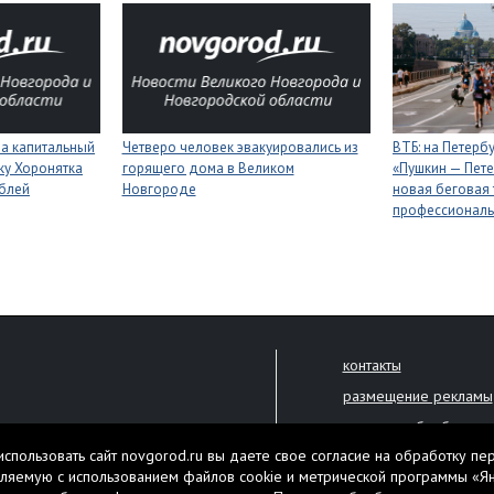
на капитальный
Четверо человек эвакуировались из
ВТБ: на Петерб
ку Хоронятка
горящего дома в Великом
«Пушкин — Пете
ублей
Новгороде
новая беговая 
профессиональ
контакты
размещение рекламы
политика обработки 
решена только с письменного
спользовать сайт novgorod.ru вы даете свое согласие на обработку пе
Настоящий ресурс мо
ляемую с использованием файлов cookie и метрической программы «Я
екламы.