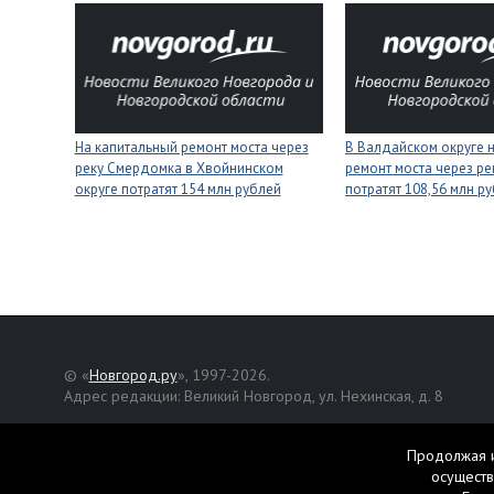
На капитальный ремонт моста через
В Валдайском округе 
реку Смердомка в Хвойнинском
ремонт моста через ре
округе потратят 154 млн рублей
потратят 108,56 млн р
© «
Новгород.ру
», 1997-2026.
Адрес редакции: Великий Новгород, ул. Нехинская, д. 8
Републикация текстов, фотографий и другой информации раз
разрешения авторов.
Продолжая и
осуществ
Материалы, помеченные значком
, публикуются на правах р