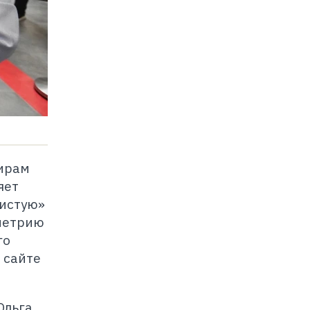
жирам
яет
чистую»
ометрию
го
 сайте
Ольга