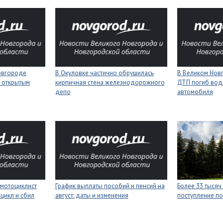
Новгороде
В Окуловке частично обрушилась
В Великом Новг
 открытым
кирпичная стена железнодорожного
ДТП погиб вод
депо
автомобиля
мотоциклист
График выплаты пособий и пенсий на
Более 33 тысяч
цикл и сбил
август: даты и изменения
поступление п