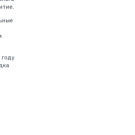
итие.
льные
м
 году
дка