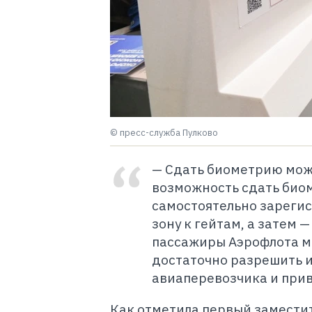
© пресс-служба Пулково
— Сдать биометрию можн
возможность сдать биом
самостоятельно зарегис
зону к гейтам, а затем
пассажиры Аэрофлота мо
достаточно разрешить и
авиаперевозчика и прив
Как отметила первый замести