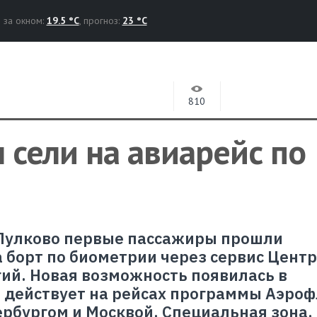
за окном:
19.5 °C
, прогноз:
23 °C
810
сели на авиарейс по
 Пулково первые пассажиры прошли
а борт по биометрии через сервис Цент
ий. Новая возможность появилась в
 действует на рейсах программы Аэроф
бургом и Москвой. Специальная зона, 