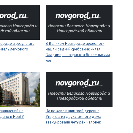
ороде в результате
В Великом Новгороде археологи
итель легкового
нашли редкий сребреник князя
Владимира возрастом более тысячи
лет
 заявлений на
На пожаре в шимской деревне
одано в НовГУ
Уторгош из двухэтажного дома
эвакуировали четырёх человек