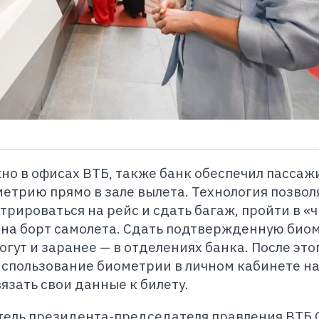
о в офисах ВТБ, также банк обеспечил пасса
етрию прямо в зале вылета. Технология позвол
трироваться на рейс и сдать багаж, пройти в «
 — на борт самолета. Сдать подтвержденную би
гут и заранее — в отделениях банка. После это
спользование биометрии в личном кабинете на
язать свои данные к билету.
тель президента-председателя правления ВТБ 