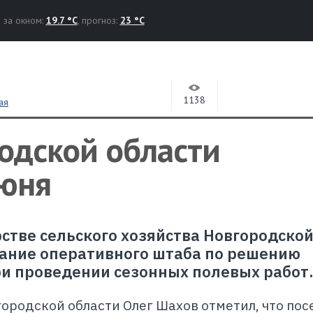
за окном:
19.7 °C
, прогноз:
23 °C
1138
ая
одской области
июня
рстве сельского хозяйства Новгородско
дание оперативного штаба по решению
и проведении сезонных полевых работ
ородской области Олег Шахов отметил, что пос