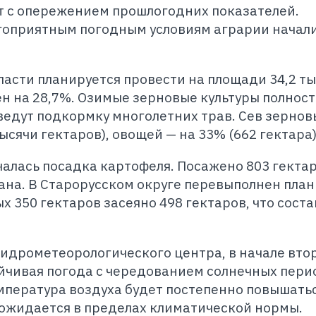
т с опережением прошлогодних показателей.
гоприятным погодным условиям аграрии начали
ласти планируется провести на площади 34,2 т
ен на 28,7%. Озимые зерновые культуры полнос
едут подкормку многолетних трав. Сев зернов
ысячи гектаров), овощей — на 33% (662 гектара)
алась посадка картофеля. Посажено 803 гектар
ана. В Старорусском округе перевыполнен план 
 350 гектаров засеяно 498 гектаров, что соста
идрометеорологического центра, в начале вто
йчивая погода с чередованием солнечных пери
пература воздуха будет постепенно повышатьс
ожидается в пределах климатической нормы.