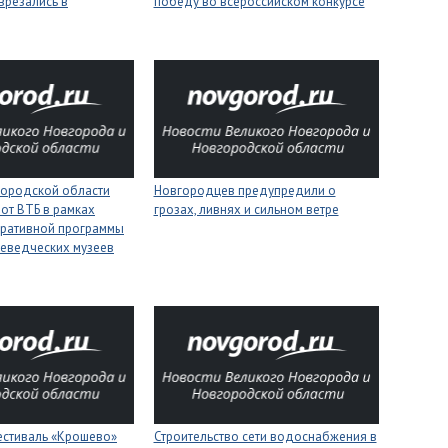
врезались в
победу во всероссийском конкурсе
городской области
Новгородцев предупредили о
 от ВТБ в рамках
грозах, ливнях и сильном ветре
оративной программы
еведческих музеев
естиваль «Крошево»
Строительство сети водоснабжения в