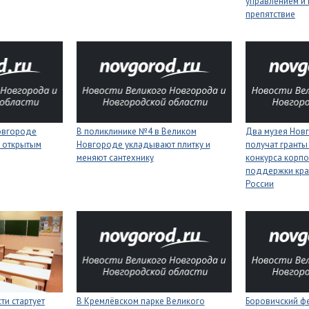
управлением и 
препятствие
Новгороде
В поликлинике №4 в Великом
Два музея Нов
 открытым
Новгороде укладывают плитку и
получат гранты
меняют сантехнику
конкурса корп
поддержки кра
России
ти стартует
В Кремлёвском парке Великого
Боровичский ф