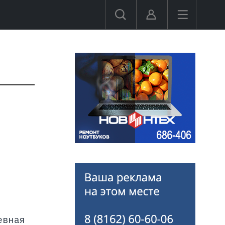
й
.
евная