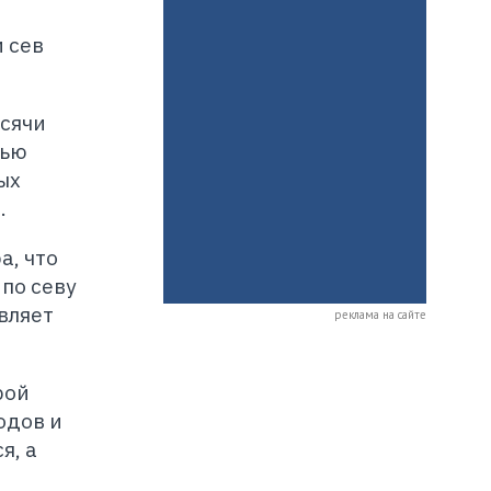
 сев
ысячи
тью
ых
.
а, что
по севу
вляет
реклама на сайте
рой
одов и
я, а