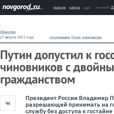
новости
работа
ещё
за окном:
2
Общество
27 августа 2021 года
госслужащие
,
Путин
,
гражданство
Путин допустил к гос
чиновников с двойн
гражданством
Президент России Владимир П
разрешающий принимать на г
службу без доступа к гостайне