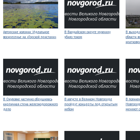
Авторские колонки: Идеальное
В Валдайском округе мужчину
В выходн
воскресенье на «Горской пристани»
убило током
области 
кратков
В Окуловке частично обрушилась
В августе в Великом Новгороде
В поликл
кирпичная стена железнодорожного
пройдут концерты под открытым
Новгород
депо
небом
меняют с