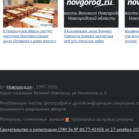
В Новгородской области стартует
В Кремлёвском парке Великого
Боровичс
ежегодная благотворительная
Новгорода появился шахматный
стал лаур
акция «Готовимся к школе вместе!»
клуб под открытым небом
премии
© «
Новгород.ру
», 1997-2026.
Адрес редакции: Великий Новгород, ул. Нехинская, д. 8
Републикация текстов, фотографий и другой информации разрешена то
письменного разрешения авторов.
Материалы, помеченные значком
, публикуются на правах рекламы.
Свидетельство о регистрации СМИ Эл № ФС77-42458 от 27 октября 20