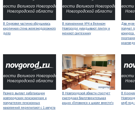
В Окуловке частично обрушилась
В поликлинике №4 в Великом
Два музе
кирпичная стена железнодорожного
Новгороде укладывают плитку и
получат 
депо
меняют сантехнику
конкурса
програм
краеведч
Размер выплат работающим
В Новгородской области стартует
В Кремлё
новгородским пенсионерам и
ежегодная благотворительная
Новгород
получателям пенсионных
акция «Готовимся к школе вместе!»
клуб под
накоплений пересчитают с 1 августа