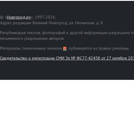
© «
Новгород.ру
», 1997-2026.
Адрес редакции: Великий Новгород, ул. Нехинская, д. 8
Републикация текстов, фотографий и другой информации разрешена то
письменного разрешения авторов.
Материалы, помеченные значком
, публикуются на правах рекламы.
Свидетельство о регистрации СМИ Эл № ФС77-42458 от 27 октября 20