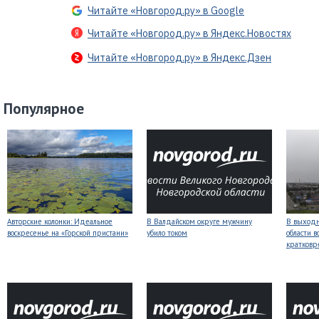
Читайте «Новгород.ру» в Google
Читайте «Новгород.ру» в Яндекс.Новостях
Читайте «Новгород.ру» в Яндекс.Дзен
Популярное
Авторские колонки: Идеальное
В Валдайском округе мужчину
В выходн
воскресенье на «Горской пристани»
убило током
области 
кратков