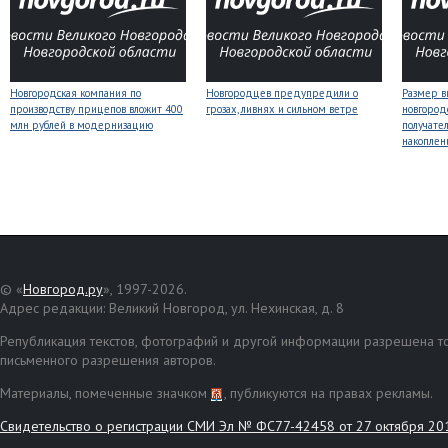
Новгородская компания по
Новгородцев предупредили о
Размер 
производству прицепов вложит 400
грозах, ливнях и сильном ветре
новгород
млн рублей в модернизацию
получате
накоплен
© «
Новгород.ру
», 1997-2026.
Адрес редакции: Великий Новгород, ул. Нехинская, д. 8
Републикация текстов, фотографий и другой информации разрешена то
письменного разрешения авторов.
Материалы, помеченные значком
, публикуются на правах рекламы.
Свидетельство о регистрации СМИ Эл № ФС77-42458 от 27 октября 20