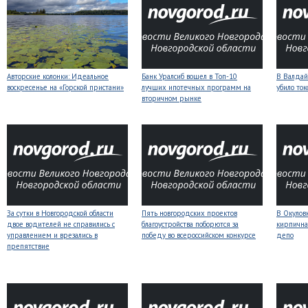
Авторские колонки: Идеальное
Банк Уралсиб вошел в Топ-10
В Валдай
воскресенье на «Горской пристани»
лучших ипотечных программ на
убило то
вторичном рынке
За сутки в Новгородской области
Пять новгородских проектов
В Окулов
двое водителей не справились с
благоустройства поборются за
кирпична
управлением и врезались в
победу во всероссийском конкурсе
депо
препятствие