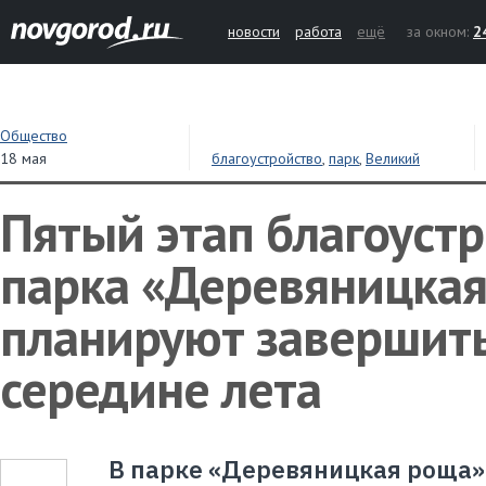
новости
работа
ещё
за окном:
2
Общество
18 мая
благоустройство
,
парк
,
Великий
Новгород
Пятый этап благоуст
парка «Деревяницка
планируют завершить
середине лета
В парке «Деревяницкая роща»