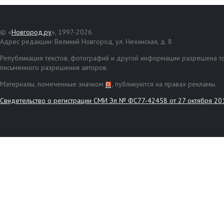
© «
Новгород.ру
», 1997-2026.
Адрес редакции: Великий Новгород, ул. Нехинская, д. 8
Републикация текстов, фотографий и другой информации разрешена то
письменного разрешения авторов.
Материалы, помеченные значком
, публикуются на правах рекламы.
Свидетельство о регистрации СМИ Эл № ФС77-42458 от 27 октября 20