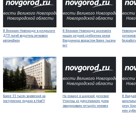
В Великом Новгороде в результате
В Великом Новгороде археологи
Новгородс
ДТП погиб водитель легкового
нашли редкий сребреник князя
регионов
автомобиля
Владимира возрастом более тысячи
безработ
лет
Более 33 тысяч заявлений на
На пожаре в шимской деревне
В Валдай
поступление подано в НовГУ
Уторгош из двухэтажного дома
капиталь
эвакуировали четырёх человек
реку Хор
млн рубл