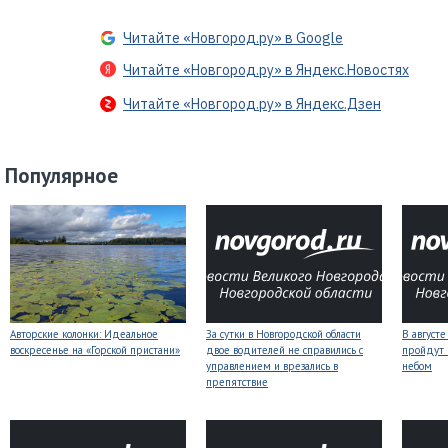
Читайте «Новгород.ру» в Google
Читайте «Новгород.ру» в Яндекс.Новостях
Читайте «Новгород.ру» в Яндекс.Дзен
Популярное
Авторские колонки: Идеальное
За сутки в Новгородской области
В август
воскресенье на «Горской пристани»
двое водителей не справились с
пройдут
управлением и врезались в
небом
препятствие