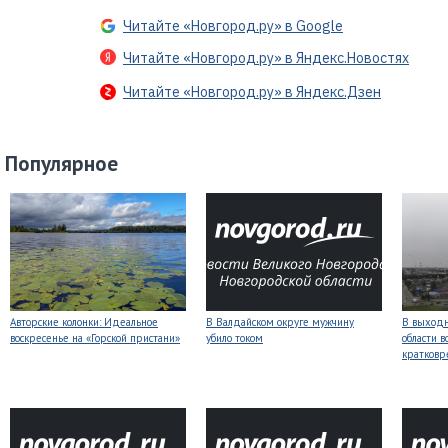
Читайте «Новгород.ру» в Google
Читайте «Новгород.ру» в Яндекс.Новостях
Читайте «Новгород.ру» в Яндекс.Дзен
Популярное
Авторские колонки: Идеальное
В Валдайском округе мужчину
В выходн
воскресенье на «Горской пристани»
убило током
области 
кратков