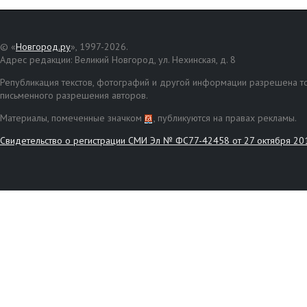
© «
Новгород.ру
», 1997-2026.
Адрес редакции: Великий Новгород, ул. Нехинская, д. 8
Републикация текстов, фотографий и другой информации разрешена то
письменного разрешения авторов.
Материалы, помеченные значком
, публикуются на правах рекламы.
Свидетельство о регистрации СМИ Эл № ФС77-42458 от 27 октября 20