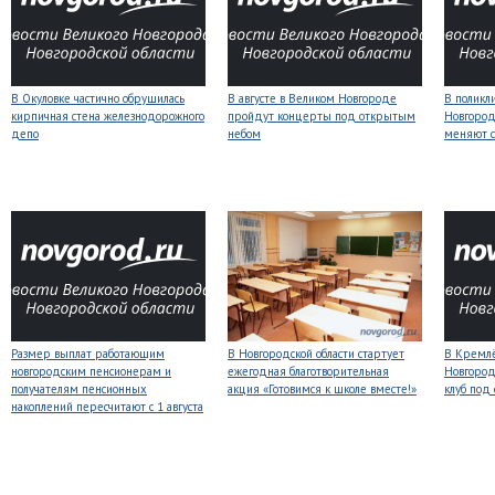
В Окуловке частично обрушилась
В августе в Великом Новгороде
В поликл
кирпичная стена железнодорожного
пройдут концерты под открытым
Новгород
депо
небом
меняют с
Размер выплат работающим
В Новгородской области стартует
В Кремлё
новгородским пенсионерам и
ежегодная благотворительная
Новгород
получателям пенсионных
акция «Готовимся к школе вместе!»
клуб под
накоплений пересчитают с 1 августа