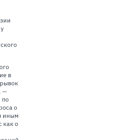
нзии
му
еского
ого
ие в
рывок
. —
 по
роса о
и иным
 как о