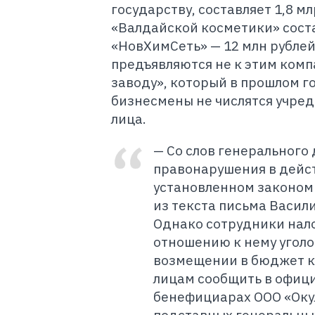
государству, составляет 1,8 м
«Валдайской косметики» состав
«НовХимСеть» — 12 млн рублей
предъявляются не к этим комп
заводу», который в прошлом г
бизнесмены не числятся учре
лица.
— Со слов генерального
правонарушения в дейст
установленном законом
из текста письма Васил
Однако сотрудники нал
отношению к нему уголо
возмещении в бюджет к
лицам сообщить в офици
бенефициарах ООО «Оку