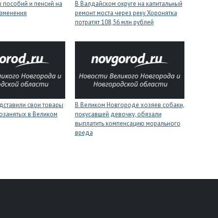
 пособий и пенсий на
В Валдайском округе на капитальный
изменения
ремонт моста через реку Хоронятка
потратят 108,56 млн рублей
дставили свои товары
В Великом Новгороде хозяев собаки,
озанятых в Великом
покусавшей девочку, обязали
выплатить компенсацию морального
вреда