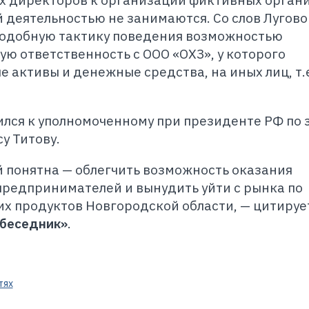
х директоров к организации фиктивных орган
 деятельностью не занимаются. Со слов Лугово
подобную тактику поведения возможностью
ю ответственность с ООО «ОХЗ», у которого
 активы и денежные средства, на иных лиц, т.
ился к уполномоченному при президенте РФ по
у Титову.
 понятна — облегчить возможность оказания
 предпринимателей и вынудить уйти с рынка по
х продуктов Новгородской области, — цитируе
беседник»
.
тях