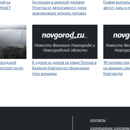
ний на
На пожаре в шимской деревне
График выплаты
 НовГУ
Уторгош из двухэтажного дома
август: даты и 
эвакуировали четырёх человек
городской
В одном из домов на улице Попова в
40 человек пре
экспорт почти
Великом Новгороде обнаружили
на ярмарке сам
тело женщины
Новгороде
контакты
размещение рекламы