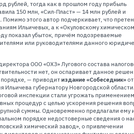
лрд рублей, тогда как в прошлом году прибыль
ила 150 млн, «Сил-Пласт» — 14 млн рублей и
. Помимо этого автор подчеркивает, что прете
аниям Ильичевых, а к «Окуловскому химическо
оду показал убыток, причём подозреваемые
дителями или руководителями данного юридич
 директора ООО «ОХЗ» Лугового состава налогов
вительности нет, он оспаривает данное решен
 порядке, — приводит
издание «Собеседник»
от
ия Ильичева губернатору Новгородской области
оговой инспекции стали угрожать применением
вных процедур с целью ускорения решения воп
рупной суммы. Одновременно предлагали ему 
альном порядке недостоверные сведения о нас
ловский химический завод», о привлечении