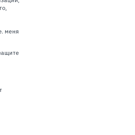
изаций,
го,
е. меня
 защите
т