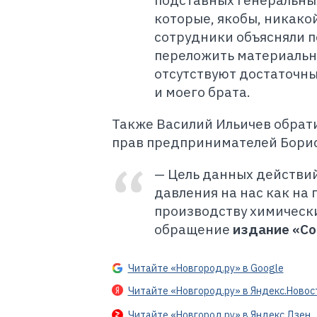
подставных генеральны
которые, якобы, никакой
сотрудники объясняли 
переложить материальну
отсутствуют достаточные
и моего брата.
Также Василий Ильичев обрат
прав предпринимателей Борис
— Цель данных действий
давления на нас как на
производству химически
обращение
издание «Со
Читайте «Новгород.ру» в Google
Читайте «Новгород.ру» в Яндекс.Новос
Читайте «Новгород.ру» в Яндекс.Дзен