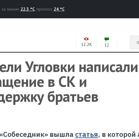
за окном:
22.3 °C
, прогноз:
24 °C
О
12.2K
12
ели Угловки написали
ащение в СК и
держку братьев
и «Собеседник» вышла
статья
, в которой