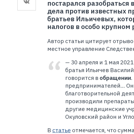
постарался разобраться в
дела против известных п
братьев Ильичевых, кото
налогов в особо крупном
Автор статьи цитирует отрыво
местное управление Следствен
— 30 апреля и 1 мая 20
братья Ильичев Василий
говорится в
обращении
.
предпринимателей... Он
благотворительной деят
производили препараты-
другие медицинские учр
Окуловский район и Уг
В
статье
отмечается, что сумм