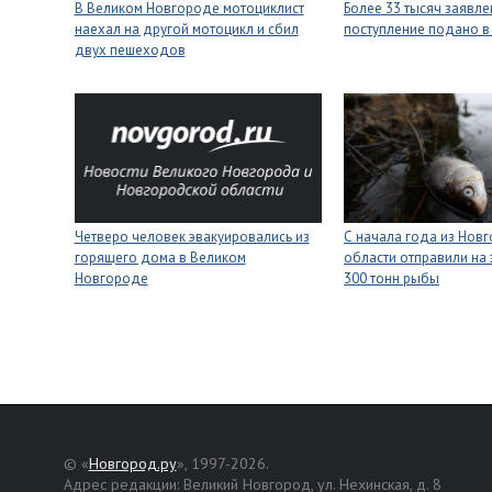
В Великом Новгороде мотоциклист
Более 33 тысяч заявле
наехал на другой мотоцикл и сбил
поступление подано в
двух пешеходов
Четверо человек эвакуировались из
С начала года из Нов
горящего дома в Великом
области отправили на 
Новгороде
300 тонн рыбы
© «
Новгород.ру
», 1997-2026.
Адрес редакции: Великий Новгород, ул. Нехинская, д. 8