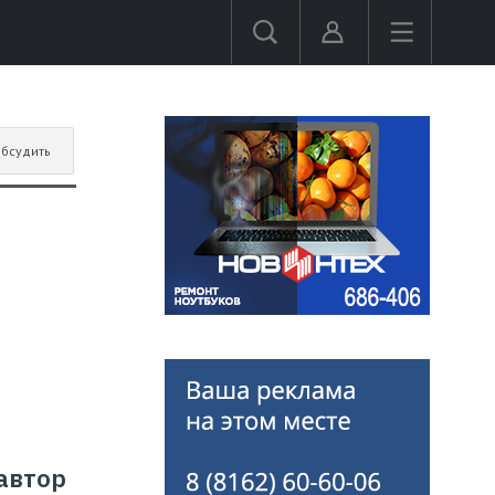
бсудить
 автор