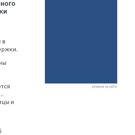
вного
ки
 в
ержки.
ны
ются
реклама на сайте
..
ицы и
б