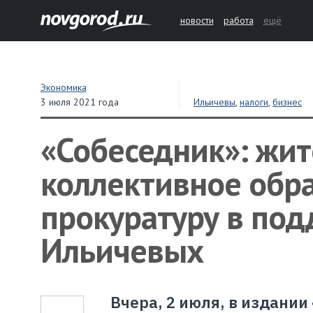
новости
работа
ещё
Экономика
3 июля 2021 года
Ильичевы
,
налоги
,
бизнес
«Собеседник»: жит
коллективное обр
прокуратуру в под
Ильичевых
Вчера, 2 июля, в издани