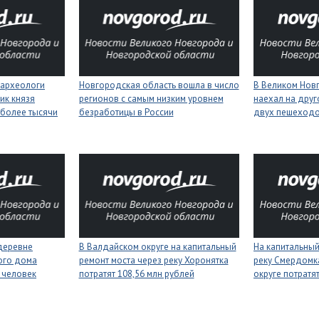
 археологи
Новгородская область вошла в число
В Великом Нов
ик князя
регионов с самым низким уровнем
наехал на друг
более тысячи
безработицы в России
двух пешеход
деревне
В Валдайском округе на капитальный
На капитальный
ого дома
ремонт моста через реку Хоронятка
реку Смердомк
 человек
потратят 108,56 млн рублей
округе потратя