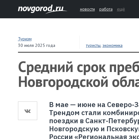
новости
работа
ещё
Туризм
30 июля 2025 года
туристы
,
экономика
Средний срок преб
Новгородской обла
В мае — июне на Северо-
Трендом стали комбинир
поездки в Санкт-Петербур
Новгородскую и Псковску
России «Региональная эк