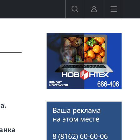
а.
Банка