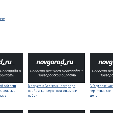
тях
ой области
В августе в Великом Новгороде
В Окуловке ча
равились с
пройдут концерты под открытым
кирпичная сте
сь в
небом
депо