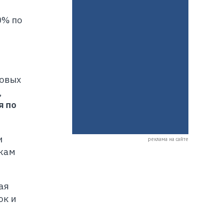
0% по
новых
,
я по
и
реклама на сайте
нкам
ая
ок и