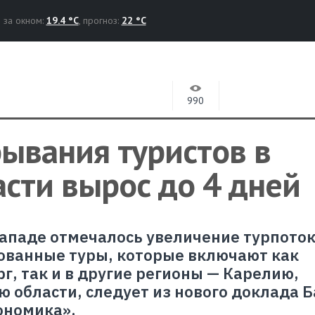
за окном:
19.4 °C
, прогноз:
22 °C
990
ывания туристов в
сти вырос до 4 дней
Западе отмечалось увеличение турпоток
ованные туры, которые включают как
г, так и в другие регионы — Карелию,
ю области, следует из нового доклада 
ономика».