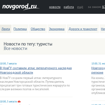
новости
работа
ещё
за окном:
1
Лента
Политика
Общество
Экономика
Дороги и транспорт
Не
Новости по тегу: туристы
Все новости
10:00, 7 августа
15:00, 31 и
В НовГУ составили атлас литературного наследия
Новгород
Новгородской области
регионе
В НовГУ создали первый атлас литературного
На конец 
наследия Новгородской области. Путеводитель
туристиче
предлагает три готовых туристических маршрута по
организац
следам великих поэтов и писателей.
организов
опубликов
10:00, 3 августа