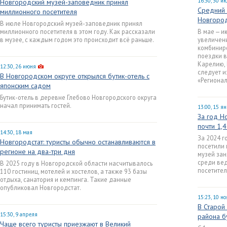
16:30, 30 и
Новгородский музей-заповедник принял
Средний 
миллионного посетителя
Новгород
В июле Новгородский музей-заповедник принял
миллионного посетителя в этом году. Как рассказали
В мае — и
в музее, с каждым годом это происходит всё раньше.
увеличени
комбиниро
поездки в
Карелию, 
12:30, 26 июня
следует и
В Новгородском округе открылся бутик-отель с
«Регионал
японским садом
Бутик-отель в деревне Глебово Новгородского округа
начал принимать гостей.
13:00, 15 я
За год Н
почти 1,
14:30, 18 мая
За 2024 г
Новгородстат: туристы обычно останавливаются в
посетили 
регионе на два-три дня
музей зан
среди вед
В 2025 году в Новгородской области насчитывалось
посетител
110 гостиниц, мотелей и хостелов, а также 93 базы
отдыха, санатория и кемпинга. Такие данные
опубликовал Новгородстат.
15:23, 10 н
В Старой
15:30, 9 апреля
района б
Чаще всего туристы приезжают в Великий