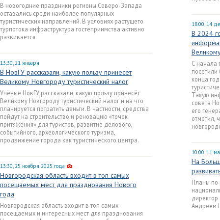
В новогодние праздники регионы Северо-Запада
оставались среди наиболее популярных
туристических направлений. В условиях растущего
18:00, 14 д
турпотока инфраструктура гостеприимства активно
В 2024 г
развивается.
информа
Великом
13:30, 21 января
С начала
посетили 
В НовГУ рассказали, какую пользу принесёт
конца год
Великому Новгороду туристический налог
туристиче
Учёные НовГУ рассказали, какую пользу принесёт
Такую ин
Великому Новгороду туристический налог и на что
совета Но
планируется потратить деньги. В частности, средства
его генер
пойдут на строительство и реновацию «точек
отметил, 
притяжения» для туристов, развитие делового,
новгородс
событийного, археологического туризма,
продвижение города как туристического центра.
10:00, 11 м
На Больш
13:30, 25 ноября 2025 года
развиват
Новгородская область входит в топ самых
Планы по 
посещаемых мест для празднования Нового
националь
года
директор 
Новгородская область входит в топ самых
Андреем 
посещаемых и интересных мест для празднования