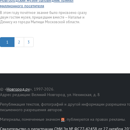
Новгородский музей-заповедник принял
миллионного посетителя
В этом году почётное звание было присвоено сразу
двум гостям музея, пришедшим вместе — Наталье и
Денису из города Мытищи Московской области.
2
3
© «
Новгород.ру
», 1997-2026.
Адрес редакции: Великий Новгород, ул. Нехинская, д. 8
Републикация текстов, фотографий и другой информации разрешена то
письменного разрешения авторов.
Материалы, помеченные значком
, публикуются на правах рекламы.
Свидетельство о регистрации СМИ Эл № ФС77-42458 от 27 октября 20