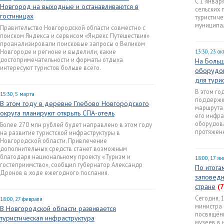
С 1 январ
Новгород на выходные и останавливаются в
сельских 
гостиницах
туристиче
муниципал
Правительство Новгородской области совместно с
поиском Яндекса и сервисом «Яндекс Путешествия»
проанализировали поисковые запросы о Великом
Новгороде и регионе и выделили, какие
13:30, 23 о
достопримечательности и форматы отдыха
На Больш
интересуют туристов больше всего.
оборудов
для тури
В этом го
15:30, 5 марта
поддержк
В этом году в деревне Глебово Новгородского
маршрута 
округа планируют открыть СПА-отель
его инфра
оборудова
Более 270 млн рублей будет направлено в этом году
протяженн
на развитие туристской инфраструктуры в
Новгородской области. Привлечение
дополнительных средств станет возможным
благодаря национальному проекту «Туризм и
18:00, 17 я
гостеприимство», сообщил губернатор Александр
По итога
Дронов в ходе ежегодного послания.
заповедн
стране
(7
Сегодня, 
18:00, 27 февраля
министра 
В Новгородской области развивается
посвящённ
туристическая инфраструктура
музеев в 