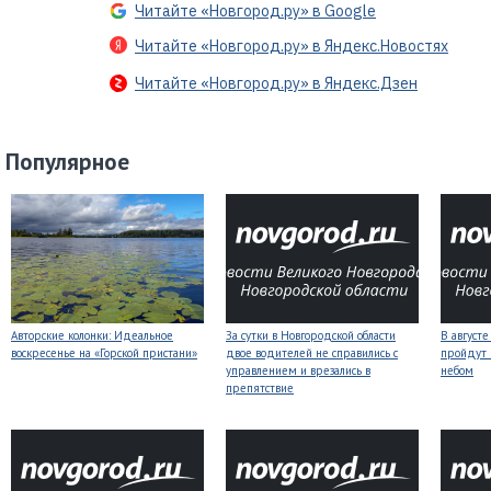
Читайте «Новгород.ру» в Google
Читайте «Новгород.ру» в Яндекс.Новостях
Читайте «Новгород.ру» в Яндекс.Дзен
Популярное
Авторские колонки: Идеальное
За сутки в Новгородской области
В август
воскресенье на «Горской пристани»
двое водителей не справились с
пройдут
управлением и врезались в
небом
препятствие