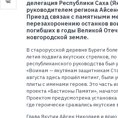
делегация Республики Саха (Як
руководителем региона Айсе
Приезд связан с памятными м
перезахоронению останков во
погибших в годы Великой Оте
новгородской земле.
В старорусской деревне Буреги более
летия подвига якутских стрелков, п
республиканского руководства был 
«Воинам — якутянам защитникам Ста
августа здесь прошёл митинг, были
плиты с именами героев. Это часть 
проекта «Бастионы Памяти», начатого
Проектом предусмотрена установка 
где героически сражались якутские 
Глава Якутии Айсен Николаев и врио