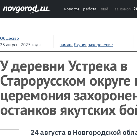
новости
работа
ещё
за окном:
2
Общество
25 августа 2025 года
память
,
Якутия
,
захоронение
У деревни Устрека в
Старорусском округе
церемония захороне
останков якутских б
24 августа в Новгородской обл