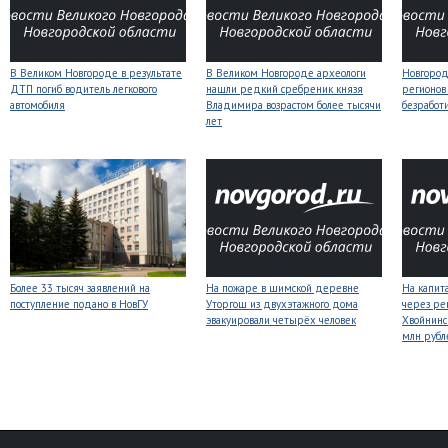
В Великом Новгороде в результате
В Великом Новгороде археологи
Новгородс
ДТП погиб водитель легкового
нашли редкий сребреник князя
регионов
автомобиля
Владимира возрастом более тысячи
безработ
лет
Более 33 тысяч заявлений на
На пожаре в шимской деревне
На капит
поступление подано в НовГУ
Уторгош из двухэтажного дома
через ре
эвакуировали четырёх человек
Хвойнинс
млн рубл