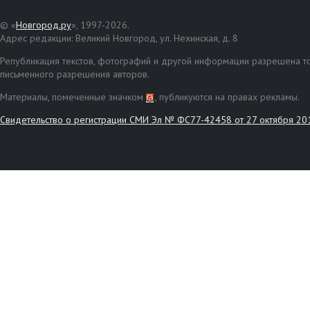
© «
Новгород.ру
», 1997-2026.
Адрес редакции: Великий Новгород, ул. Нехинская, д. 8
Републикация текстов, фотографий и другой информации разрешена то
письменного разрешения авторов.
Материалы, помеченные значком
, публикуются на правах рекламы.
Свидетельство о регистрации СМИ Эл № ФС77-42458 от 27 октября 20