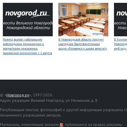
Размер выплат работающим
В Новгородской области стартует
В Кремлё
новгородским пенсионерам и
ежегодная благотворительная
Новгород
получателям пенсионных
акция «Готовимся к школе вместе!»
клуб под
накоплений пересчитают с 1 августа
© «
Новгород.ру
», 1997-2026.
Адрес редакции: Великий Новгород, ул. Нехинская, д. 8
Републикация текстов, фотографий и другой информации разрешена то
письменного разрешения авторов.
Материалы, помеченные значком
, публикуются на правах рекламы.