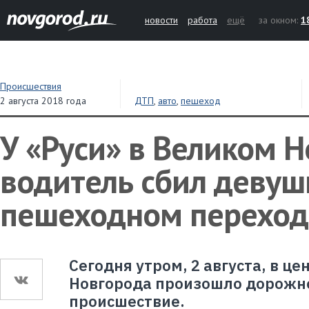
новости
работа
ещё
за окном:
1
Происшествия
2 августа 2018 года
ДТП
,
авто
,
пешеход
У «Руси» в Великом 
водитель сбил девуш
пешеходном переход
Сегодня утром, 2 августа, в ц
Новгорода произошло дорожн
происшествие.