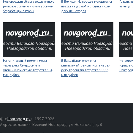
Новгородская область вошла в число
В Великом Новгороде мотоциклист
График в
регионов с самым низким уровнем
наехал на другой мотоцикл и сбил
на авгус
безработицы в России
двух пешеходов
На капитальный ремонт моста
В Валдайском округе на
Четверо 
через реку Смердомка в
капитальный ремонт моста через
горящего
Хвойнинском округе потратят 154
реку Хоронятка потратят 108,56
Новгоро
млн рублей
млн рублей
© «
Новгород.ру
», 1997-2026.
Адрес редакции: Великий Новгород, ул. Нехинская, д. 8