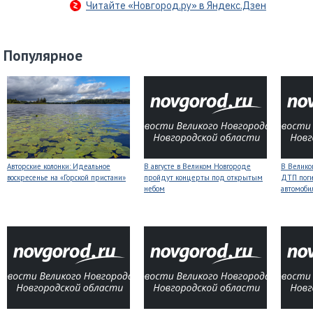
Читайте «Новгород.ру» в Яндекс.Дзен
Популярное
Авторские колонки: Идеальное
В августе в Великом Новгороде
В Велико
воскресенье на «Горской пристани»
пройдут концерты под открытым
ДТП поги
небом
автомоби