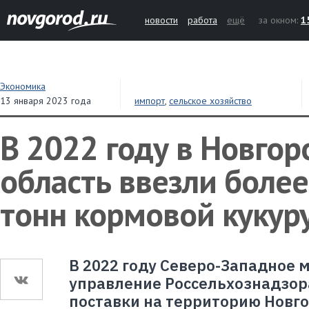
новости
работа
ещё
за окном:
1
Экономика
13 января 2023 года
импорт
,
сельское хозяйство
В 2022 году в Новго
область ввезли более
тонн кормовой кукур
В 2022 году Северо-Западное
управление Россельхознадзор
поставки на территорию Новг