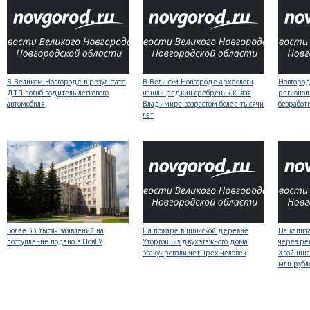
В Великом Новгороде в результате
В Великом Новгороде археологи
Новгородс
ДТП погиб водитель легкового
нашли редкий сребреник князя
регионов
автомобиля
Владимира возрастом более тысячи
безработ
лет
Более 33 тысяч заявлений на
На пожаре в шимской деревне
На капит
поступление подано в НовГУ
Уторгош из двухэтажного дома
через ре
эвакуировали четырёх человек
Хвойнинс
млн рубл