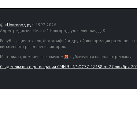
© «
Новгород.ру
», 1997-2026.
Адрес редакции: Великий Новгород, ул. Нехинская, д. 8
Републикация текстов, фотографий и другой информации разрешена то
письменного разрешения авторов.
Материалы, помеченные значком
, публикуются на правах рекламы.
Свидетельство о регистрации СМИ Эл № ФС77-42458 от 27 октября 20