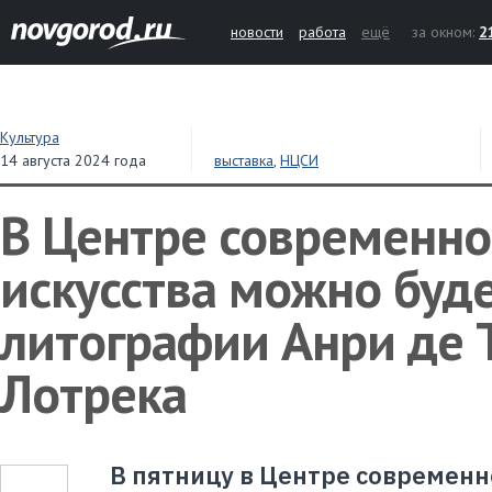
новости
работа
ещё
за окном:
2
Культура
14 августа 2024 года
выставка
,
НЦСИ
В Центре современно
искусства можно буд
литографии Анри де Т
Лотрека
В пятницу в Центре современно