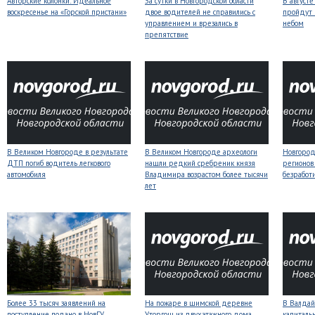
Авторские колонки: Идеальное
За сутки в Новгородской области
В август
воскресенье на «Горской пристани»
двое водителей не справились с
пройдут
управлением и врезались в
небом
препятствие
В Великом Новгороде в результате
В Великом Новгороде археологи
Новгородс
ДТП погиб водитель легкового
нашли редкий сребреник князя
регионов
автомобиля
Владимира возрастом более тысячи
безработ
лет
Более 33 тысяч заявлений на
На пожаре в шимской деревне
В Валдай
поступление подано в НовГУ
Уторгош из двухэтажного дома
капиталь