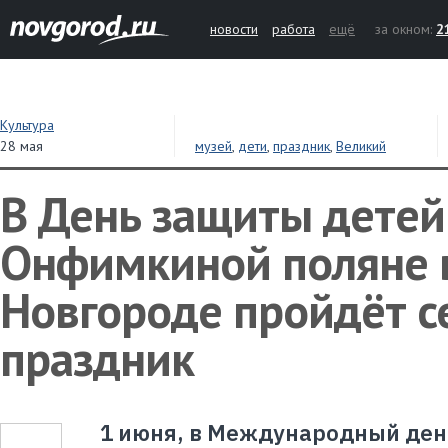
новости
работа
ещё
за окном:
2
Культура
28 мая
музей
,
дети
,
праздник
,
Великий
Новгород
В День защиты детей
Онфимкиной поляне 
Новгороде пройдёт 
праздник
1 июня, в Международный ден