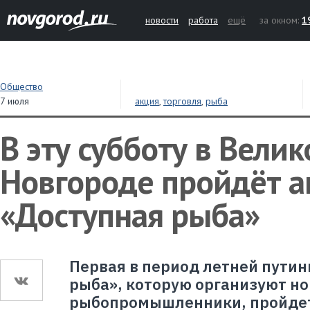
новости
работа
ещё
за окном:
1
Общество
7 июля
акция
,
торговля
,
рыба
В эту субботу в Вели
Новгороде пройдёт а
«Доступная рыба»
Первая в период летней пути
рыба», которую организуют н
рыбопромышленники, пройдет