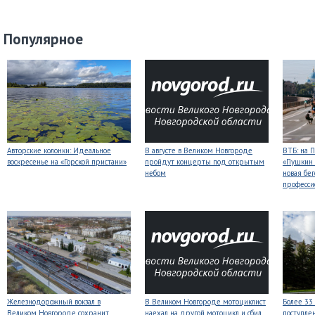
Популярное
Авторские колонки: Идеальное
В августе в Великом Новгороде
ВТБ: на 
воскресенье на «Горской пристани»
пройдут концерты под открытым
«Пушкин 
небом
новая бег
професси
Железнодорожный вокзал в
В Великом Новгороде мотоциклист
Более 33
Великом Новгороде сохранит
наехал на другой мотоцикл и сбил
поступле