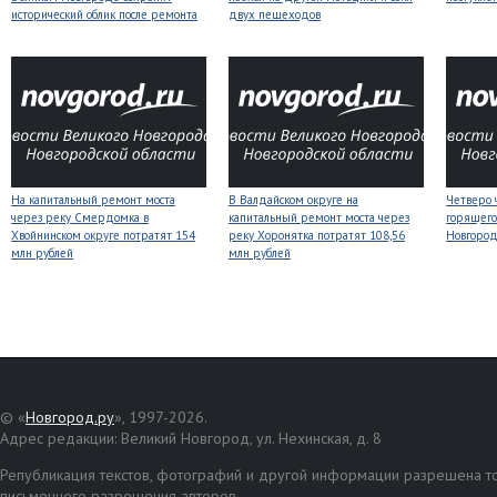
исторический облик после ремонта
двух пешеходов
На капитальный ремонт моста
В Валдайском округе на
Четверо 
через реку Смердомка в
капитальный ремонт моста через
горящего
Хвойнинском округе потратят 154
реку Хоронятка потратят 108,56
Новгоро
млн рублей
млн рублей
© «
Новгород.ру
», 1997-2026.
Адрес редакции: Великий Новгород, ул. Нехинская, д. 8
Републикация текстов, фотографий и другой информации разрешена то
письменного разрешения авторов.