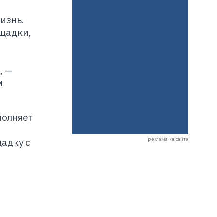
изнь.
ощадки,
, —
и
полняет
реклама на сайте
адку с