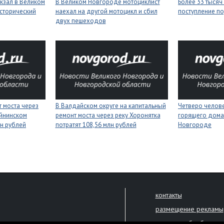
зал в Великом
В Великом Новгороде мотоциклист
Более 33 тысяч
сторический
наехал на другой мотоцикл и сбил
поступление п
двух пешеходов
 моста через
В Валдайском округе на капитальный
Четверо челове
йнинском
ремонт моста через реку Хоронятка
горящего дома
лн рублей
потратят 108,56 млн рублей
Новгороде
контакты
размещение рекламы
политика обработки 