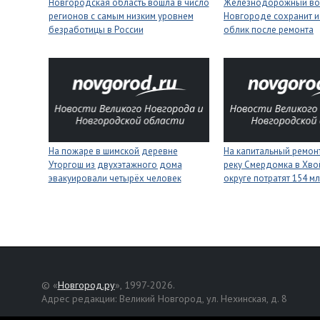
Новгородская область вошла в число
Железнодорожный вок
регионов с самым низким уровнем
Новгороде сохранит и
безработицы в России
облик после ремонта
На пожаре в шимской деревне
На капитальный ремонт
Уторгош из двухэтажного дома
реку Смердомка в Хво
эвакуировали четырёх человек
округе потратят 154 м
© «
Новгород.ру
», 1997-2026.
Адрес редакции: Великий Новгород, ул. Нехинская, д. 8