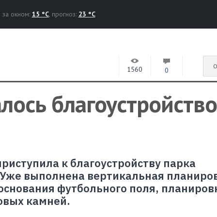
за окном:
15 °C
, прогноз:
23 °C
О
1560
0
лось благоустройство
риступила к благоустройству парка
 Уже выполнена вертикальная планиров
 основания футбольного поля, планиров
овых камней.