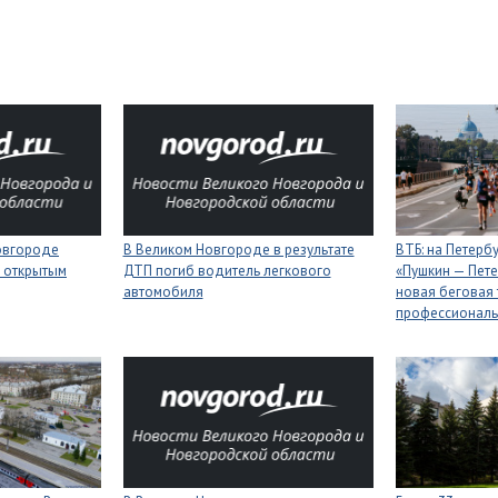
Новгороде
В Великом Новгороде в результате
ВТБ: на Петерб
 открытым
ДТП погиб водитель легкового
«Пушкин — Пете
автомобиля
новая беговая 
профессиональ