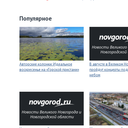
Популярное
Авторские колонки: Идеальное
В августе в Великом 
воскресенье на «Горской пристани»
пройдут концерты под
небом