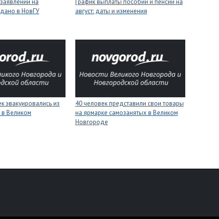
 заявлений на
График выплаты пособий и пенсий на
одано в НовГУ
август: даты и изменения
к эвакуировались из
40 человек представили свои товары
 в Великом
на ярмарке самозанятых в Великом
Новгороде
персональных данных