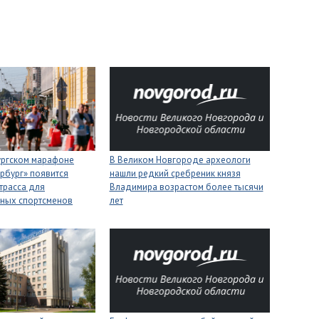
ургском марафоне
В Великом Новгороде археологи
рбург» появится
нашли редкий сребреник князя
трасса для
Владимира возрастом более тысячи
ных спортсменов
лет