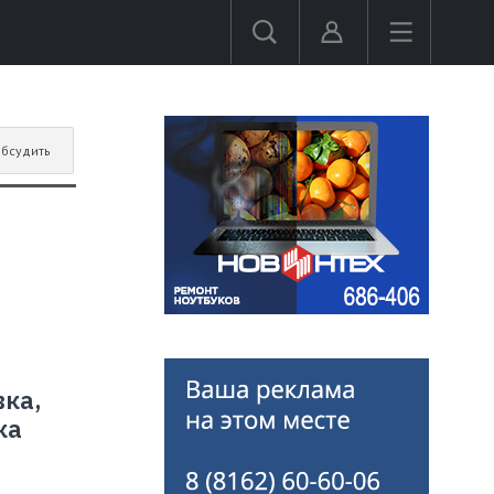
бсудить
ка,
ка