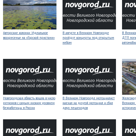
Авторские колонки: Идеальное
В августе в Великом Новгороде
В Велико
воскресенье на «Горской пристани»
пройдут концерты под открытым
ДТП поги
небом
автомоби
Новгородская область вошла в число
В Великом Новгороде мотоциклист
Железнод
регионов с самым низким уровнем
наехал на другой мотоцикл и сбил
Великом 
безработицы в России
двух пешеходов
историче