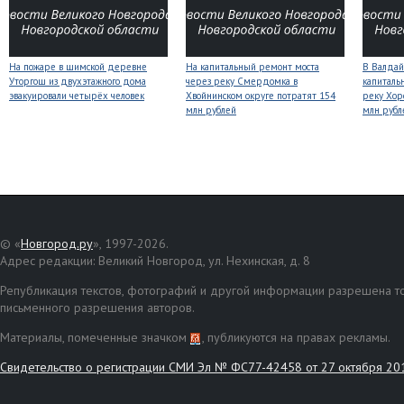
На пожаре в шимской деревне
На капитальный ремонт моста
В Валдай
Уторгош из двухэтажного дома
через реку Смердомка в
капиталь
эвакуировали четырёх человек
Хвойнинском округе потратят 154
реку Хор
млн рублей
млн рубл
© «
Новгород.ру
», 1997-2026.
Адрес редакции: Великий Новгород, ул. Нехинская, д. 8
Републикация текстов, фотографий и другой информации разрешена то
письменного разрешения авторов.
Материалы, помеченные значком
, публикуются на правах рекламы.
Свидетельство о регистрации СМИ Эл № ФС77-42458 от 27 октября 20