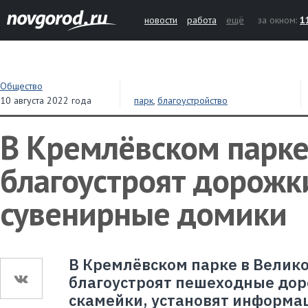
новости
работа
ещё
за окном:
1
Общество
10 августа 2022 года
парк
,
благоустройство
В Кремлёвском парк
благоустроят дорожк
сувенирные домики
В Кремлёвском парке в Велик
благоустроят пешеходные дор
скамейки, установят информа