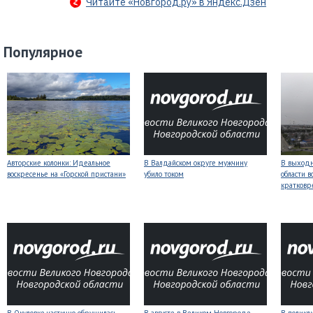
Читайте «Новгород.ру» в Яндекс.Дзен
Популярное
Авторские колонки: Идеальное
В Валдайском округе мужчину
В выходн
воскресенье на «Горской пристани»
убило током
области 
кратков