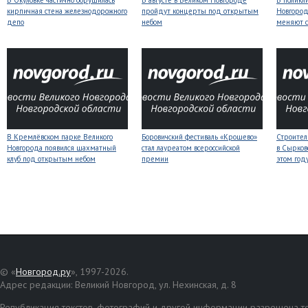
В Окуловке частично обрушилась
В августе в Великом Новгороде
В поликл
кирпичная стена железнодорожного
пройдут концерты под открытым
Новгород
депо
небом
меняют с
В Кремлёвском парке Великого
Боровичский фестиваль «Крошево»
Строител
Новгорода появился шахматный
стал лауреатом всероссийской
в Сырков
клуб под открытым небом
премии
этом год
© «
Новгород.ру
», 1997-2026.
Адрес редакции: Великий Новгород, ул. Нехинская, д. 8
Републикация текстов, фотографий и другой информации разрешена то