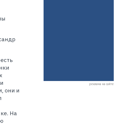
е
ны
ксандр
ресть
анки
х
 и
реклама на сайте
, они и
л
ке. На
ью