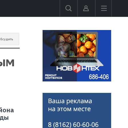
бсудить
ным
йона
оды