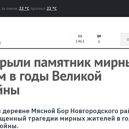
за окном:
22 °C
, прогноз:
22 °C
О
1461
0
р
крыли памятник мир
м в годы Великой
йны
 деревне Мясной Бор Новгородского ра
ященный трагедии мирных жителей в г
войны.