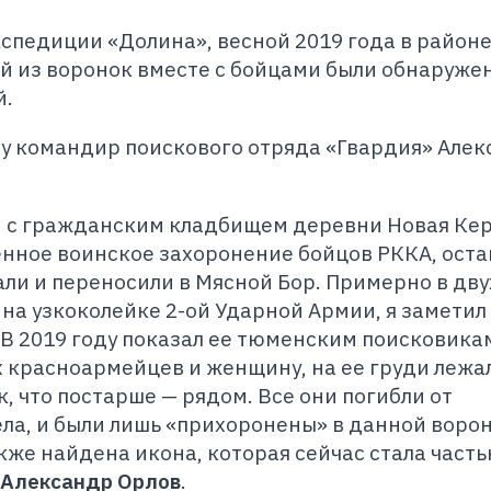
кспедиции «Долина», весной 2019 года в район
й из воронок вместе с бойцами были обнаруже
й.
ду командир поискового отряда «Гвардия» Але
м с гражданским кладбищем деревни Новая Ке
нное воинское захоронение бойцов РККА, ост
ли и переносили в Мясной Бор. Примерно в дву
на узкоколейке 2-ой Ударной Армии, я заметил
 В 2019 году показал ее тюменским поисковикам
х красноармейцев и женщину, на ее груди лежа
, что постарше — рядом. Все они погибли от
ла, и были лишь «прихоронены» в данной ворон
же найдена икона, которая сейчас стала част
Александр Орлов
.