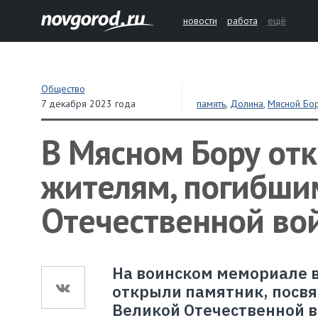
новости
работа
ещё
Общество
7 декабря 2023 года
память
,
Долина
,
Мясной Бо
В Мясном Бору от
жителям, погибши
Отечественной во
На воинском мемориале в
открыли памятник, посв
Великой Отечественной 