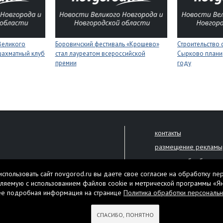
Великого
Боровичский фестиваль «Крошево»
Строительство 
шахматный клуб
стал лауреатом всероссийской
Сырково планир
премии
году
контакты
размещение рекламы
политика обработки 
решена только с письменного
спользовать сайт novgorod.ru вы даете свое согласие на обработку пе
Настоящий ресурс мо
ляемую с использованием файлов cookie и метрической программы «Я
екламы.
ее подробная информация на странице
Политика обработки персональ
Нашли ошибку? Выдели
тября 2010 года
СПАСИБО, ПОНЯТНО