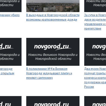
мужчину убило
В выходные в Новгородской области
За сутки в Нов
возможны кратковременные дожди
двое водителей
управлением и 
препятствие
Новгороде
В поликлинике №4 в Великом
Два музея Нов
 открытым
Новгороде укладывают плитку и
получат гранты
меняют сантехнику
конкурса корп
поддержки кра
России