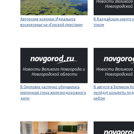
Авторские колонки: Идеальное
В Валдайском округе 
воскресенье на «Горской пристани»
током
В Окуловке частично обрушилась
В августе в Великом 
кирпичная стена железнодорожного
пройдут концерты под
депо
небом