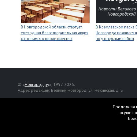
В Новгородской области стартует
В Кремлёвском парке 
ежегодная благотворительная акция
Новгорода появился 
«Готовимся к школе вместе!»
под открытым небом
© «
Новгород.ру
», 1997-2026.
Адрес редакции: Великий Новгород, ул. Нехинская, д. 8
Републикация текстов, фотографий и другой информации раз
разрешения авторов.
Продолжая и
осуществ
Материалы, помеченные значком
, публикуются на правах р
Бол
Свидетельство о регистрации СМИ Эл № ФС77-42458 от 27 ок