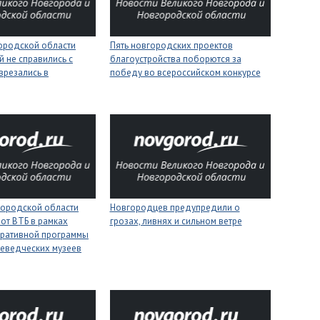
городской области
Пять новгородских проектов
 не справились с
благоустройства поборются за
врезались в
победу во всероссийском конкурсе
городской области
Новгородцев предупредили о
 от ВТБ в рамках
грозах, ливнях и сильном ветре
оративной программы
еведческих музеев