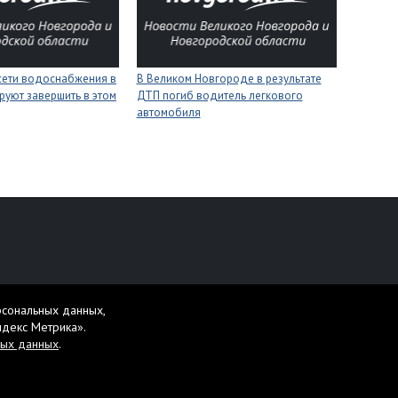
сети водоснабжения в
В Великом Новгороде в результате
уют завершить в этом
ДТП погиб водитель легкового
автомобиля
персональных данных
рсональных данных,
жет содержать материалы 16+.
ндекс Метрика».
ных данных
.
те ее и нажмите Ctrl+Enter.