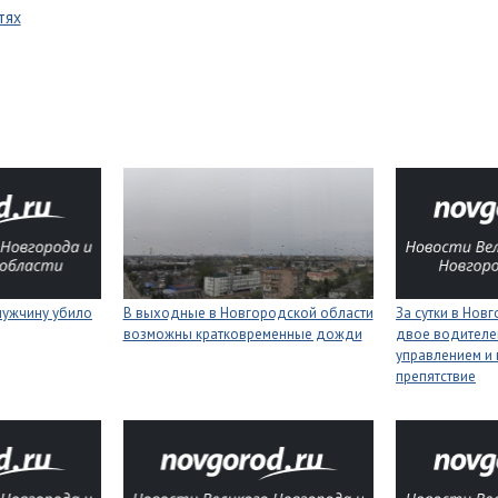
тях
мужчину убило
В выходные в Новгородской области
За сутки в Нов
возможны кратковременные дожди
двое водителей
управлением и 
препятствие