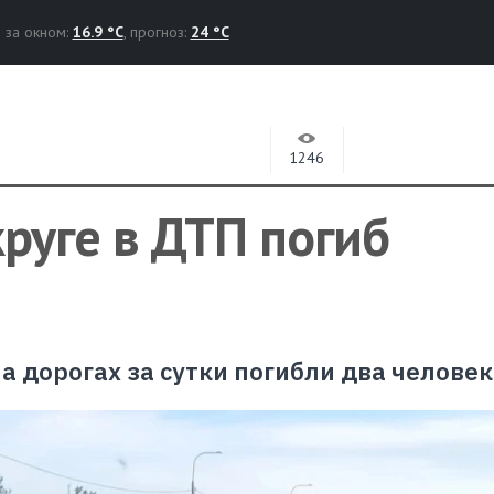
за окном:
16.9 °C
, прогноз:
24 °C
1246
руге в ДТП погиб
а дорогах за сутки погибли два человек