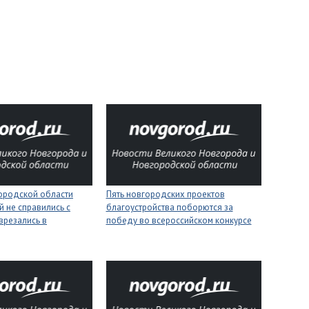
городской области
Пять новгородских проектов
 не справились с
благоустройства поборются за
врезались в
победу во всероссийском конкурсе