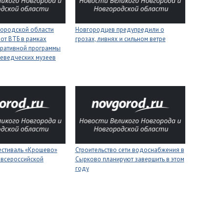
городской области
Новгородцев предупредили о
 от ВТБ в рамках
грозах, ливнях и сильном ветре
оративной программы
еведческих музеев
естиваль «Крошево»
Строительство сети водоснабжения в
 всероссийской
Сырково планируют завершить в этом
году