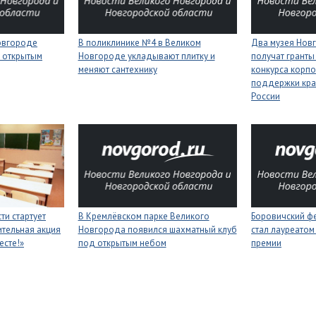
Новгороде
В поликлинике №4 в Великом
Два музея Нов
 открытым
Новгороде укладывают плитку и
получат гранты
меняют сантехнику
конкурса корп
поддержки кра
России
ти стартует
В Кремлёвском парке Великого
Боровичский ф
тельная акция
Новгорода появился шахматный клуб
стал лауреатом
есте!»
под открытым небом
премии