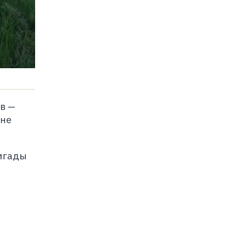
в —
 не
ригады