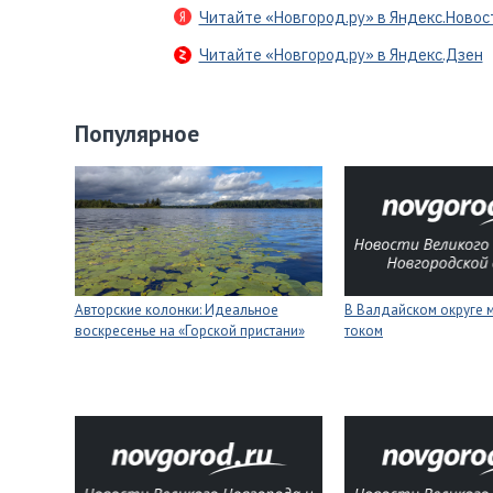
Читайте «Новгород.ру» в Яндекс.Новос
Читайте «Новгород.ру» в Яндекс.Дзен
Популярное
Авторские колонки: Идеальное
В Валдайском округе 
воскресенье на «Горской пристани»
током