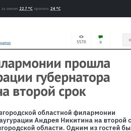
за окном:
22.7 °C
, прогноз:
24 °C
О
5570
9
рнатор
илармонии прошла
рации губернатора
а второй срок
Новгородской областной филармонии
аугурации Андрея Никитина на второй с
вгородской области. Одним из гостей б