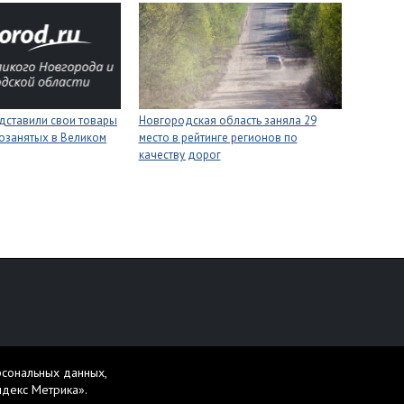
дставили свои товары
Новгородская область заняла 29
озанятых в Великом
место в рейтинге регионов по
качеству дорог
персональных данных
рсональных данных,
жет содержать материалы 16+.
ндекс Метрика».