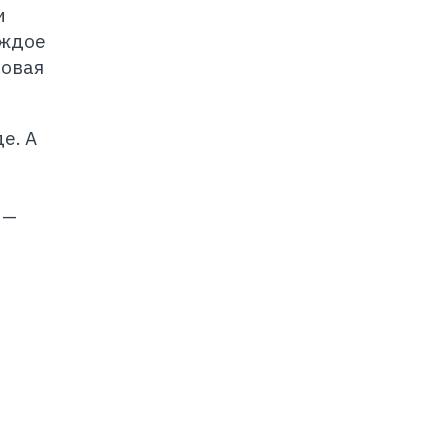
и
аждое
новая
е. А
 —