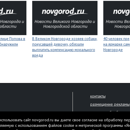
улице Попова в
В Великом Новгороде хозяев собаки,
40 человек пре
бнаружили
покусавшей девочку, обязали
на ярмарке сам
выплатить компенсацию морального
Новгороде
вреда
контакты
размещение рекламы
политика обработки 
решена только с письменного
спользовать сайт novgorod.ru вы даете свое согласие на обработку пе
Настоящий ресурс мо
ляемую с использованием файлов cookie и метрической программы «Я
екламы.