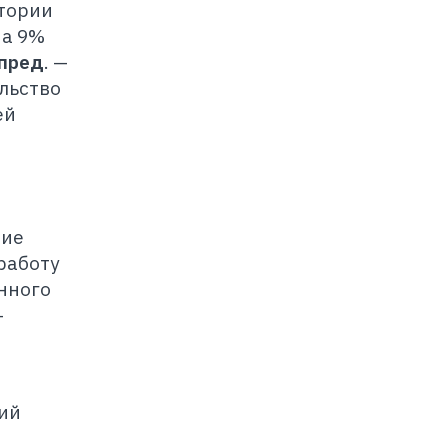
итории
на 9%
пред
. —
ельство
ей
ние
работу
нного
-
ий