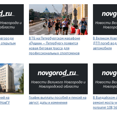
Новгороде
ВТБ: на Петербургском марафоне
В Великом Новг
 открытым
«Пушкин — Петербург» появится
ДТП погиб вод
новая беговая трасса для
автомобиля
профессиональных спортсменов
ний на
График выплаты пособий и пенсий на
В Валдайском о
 НовГУ
август: даты и изменения
ремонт моста ч
потратят 108,5