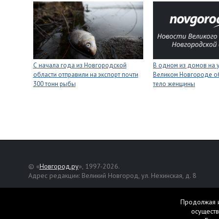
С начала года из Новгородской
В одном из домов на 
области отправили на экспорт почти
Великом Новгороде о
300 тонн рыбы
тело женщины
© «
Новгород.ру
», 1997-2026.
Адрес редакции: Великий Новгород, ул. Нехинская, д. 8
Републикация текстов, фотографий и другой информации раз
разрешения авторов.
Продолжая и
осуществ
Материалы, помеченные значком
, публикуются на правах р