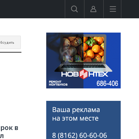
бсудить
рок в
ыл