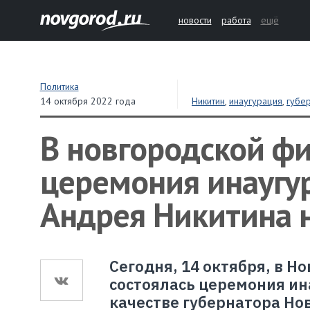
новости
работа
ещё
Политика
14 октября 2022 года
Никитин
,
инаугурация
,
губе
В новгородской ф
церемония инаугу
Андрея Никитина н
Сегодня, 14 октября, в 
состоялась церемония ин
качестве губернатора Но