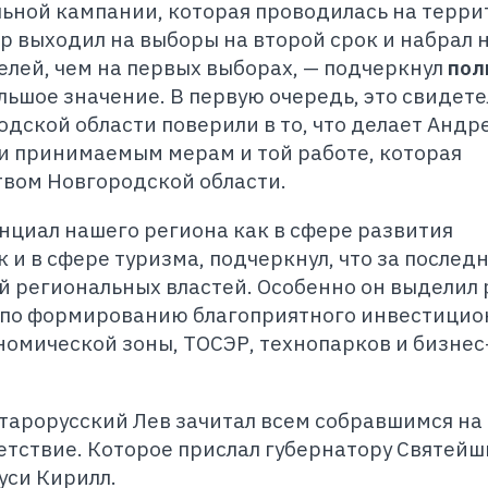
льной кампании, которая проводилась на терр
ор выходил на выборы на второй срок и набрал 
елей, чем на первых выборах, — подчеркнул
пол
льшое значение. В первую очередь, это свидет
одской области поверили в то, что делает Андр
и принимаемым мерам и той работе, которая
твом Новгородской области.
нциал нашего региона как в сфере развития
 и в сфере туризма, подчеркнул, что за послед
 региональных властей. Особенно он выделил 
 по формированию благоприятного инвестицио
номической зоны, ТОСЭР, технопарков и бизнес
тарорусский Лев зачитал всем собравшимся на
тствие. Которое прислал губернатору Святейш
уси Кирилл.