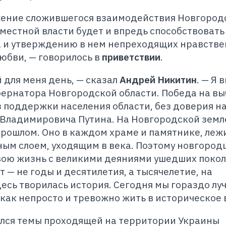
жение сложившегося взаимодействия Новгород
местной власти будет и впредь способствовать
 и утверждению в нем непреходящих нравств
юбви, — говорилось в
приветствии
.
 для меня день, — сказал
Андрей Никитин
. — Я 
бернатора Новгородской области. Победа на в
 поддержки населения области, без доверия н
Владимировича Путина. На Новгородской земл
прошлом. Оно в каждом храме и памятнике, леж
ым слоем, уходящим в века. Поэтому новгород
вою жизнь с великими деяниями ушедших покол
— не годы и десятилетия, а тысячелетие, на
есь творилась история. Сегодня мы гораздо лу
 как непросто и тревожно жить в историческое 
улся темы проходящей на территории Украины