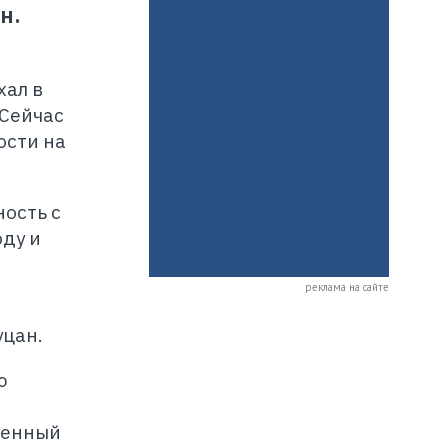
н.
хал в
 Сейчас
ости на
ность с
ду и
реклама на сайте
уцан.
ю
венный