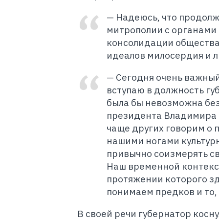
— Надеюсь, что продол
митрополии с органами 
консолидации общества
идеалов милосердия и л
— Сегодня очень важный
вступаю в должность гу
была бы невозможна без
президента Владимира 
чаще других говорим о 
нашими ногами культурн
привычно соизмерять с
Наш временной контекст 
протяжении которого зд
понимаем предков и то,
В своей речи губернатор косн