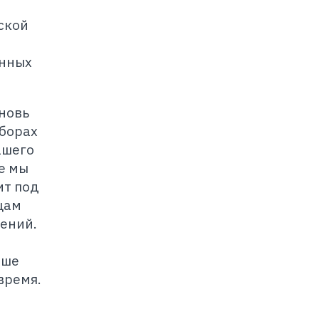
ской
енных
вновь
ыборах
ашего
е мы
ит под
цам
ений.
чше
время.