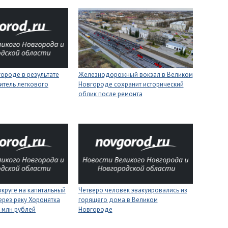
ороде в результате
Железнодорожный вокзал в Великом
итель легкового
Новгороде сохранит исторический
облик после ремонта
круге на капитальный
Четверо человек эвакуировались из
ерез реку Хоронятка
горящего дома в Великом
6 млн рублей
Новгороде