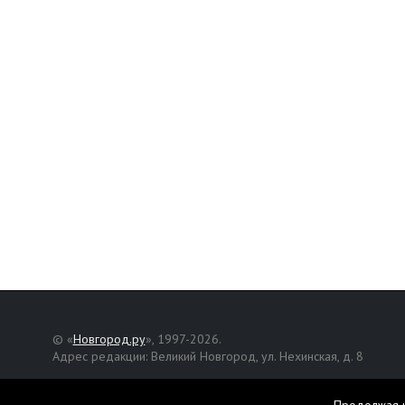
© «
Новгород.ру
», 1997-2026.
Адрес редакции: Великий Новгород, ул. Нехинская, д. 8
Републикация текстов, фотографий и другой информации раз
разрешения авторов.