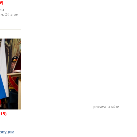
9)
вы
м. Об этом
реклама на сайте
(15)
титуцию