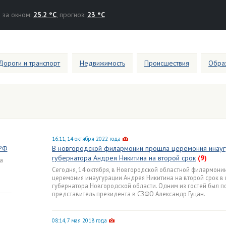
за окном:
25.2 °C
, прогноз:
23 °C
Дороги и транспорт
Недвижимость
Происшествия
Образ
16:11, 14 октября 2022 года
 РФ
В новгородской филармонии прошла церемония инауг
губернатора Андрея Никитина на второй срок
(9)
а
Сегодня, 14 октября, в Новгородской областной филармони
церемония инаугурации Андрея Никитина на второй срок в 
губернатора Новгородской области. Одним из гостей был 
представитель президента в СЗФО Александр Гуцан.
08:14, 7 мая 2018 года