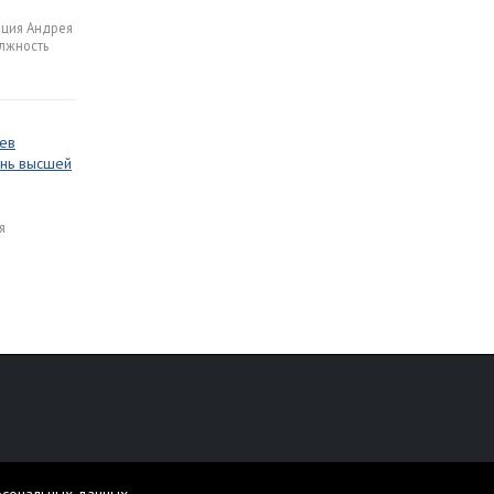
ация Андрея
лжность
ев
знь высшей
я
персональных данных