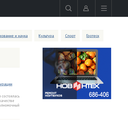
ование и наука
Культура
Спорт
Гротеск
урации
и состоялась
качестве
полномочный