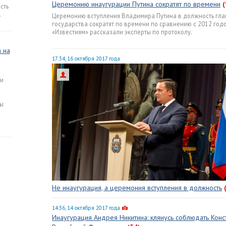
Церемонию инаугурации Путина сократят по времени
(
сть
.
Церемонию вступления Владимира Путина в должность гла
государства сократят по времени по сравнению с 2012 годо
«Известиям» рассказали эксперты по протоколу.
 на
17:34, 16 октября 2017 года
ди
вы
Не инаугурация, а церемония вступления в должность
14:36, 14 октября 2017 года
Инаугурация Андрея Никитина: клянусь соблюдать Конс