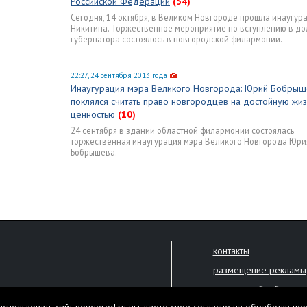
Российской Федерации
(54)
Сегодня, 14 октября, в Великом Новгороде прошла инаугур
Никитина. Торжественное мероприятие по вступлению в до
губернатора состоялось в новгородской филармонии.
22:27, 24 сентября 2013 года
Инаугурация мэра Великого Новгорода: Юрий Бобрыш
поклялся считать право новгородцев на достойную жи
ценностью
(10)
24 сентября в здании областной филармонии состоялась
торжественная инаугурация мэра Великого Новгорода Юри
Бобрышева.
контакты
размещение рекламы
политика обработки 
решена только с письменного