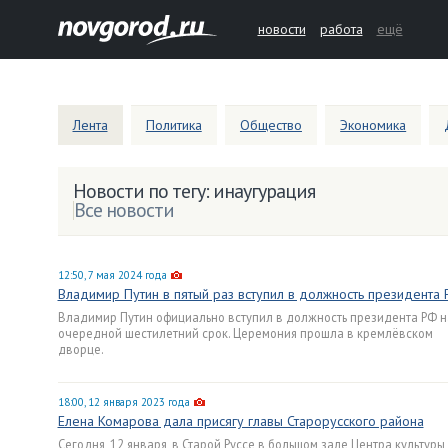
новости
работа
ещё
Лента
Политика
Общество
Экономика
Новости по тегу: инаугурация
Все новости
12:50, 7 мая 2024 года
Владимир Путин в пятый раз вступил в должность президента
Владимир Путин официально вступил в должность президента РФ н
очередной шестилетний срок. Церемония прошла в кремлёвском
дворце.
18:00, 12 января 2023 года
Елена Комарова дала присягу главы Старорусского района
Сегодня, 12 января, в Старой Руссе в большом зале Центра культуры