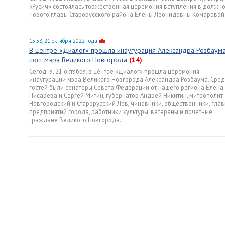
«Русич» состоялась торжественная церемония вступления в должно
нового главы Старорусского района Елены Леонидовны Комаровой
15:38, 21 октября 2022 года
В центре «Диалог» прошла инаугурация Александра Розбаума
пост мэра Великого Новгорода
(14)
Сегодня, 21 октября, в центре «Диалог» прошла церемония
инаугурации мэра Великого Новгорода Александра Розбаума. Сре
гостей были сенаторы Совета Федерации от нашего региона Елена
Писарева и Сергей Митин, губернатор Андрей Никитин, митрополит
Новгородский и Старорусский Лев, чиновники, общественники, гла
предприятий города, работники культуры, ветераны и почетные
граждане Великого Новгорода.