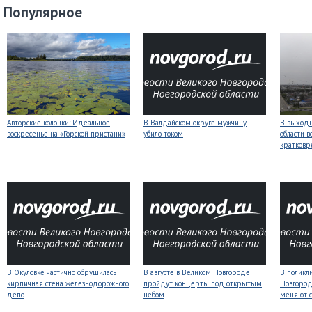
Популярное
Авторские колонки: Идеальное
В Валдайском округе мужчину
В выходн
воскресенье на «Горской пристани»
убило током
области 
кратков
В Окуловке частично обрушилась
В августе в Великом Новгороде
В поликл
кирпичная стена железнодорожного
пройдут концерты под открытым
Новгород
депо
небом
меняют с