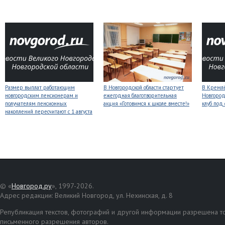
Размер выплат работающим
В Новгородской области стартует
В Кремлё
новгородским пенсионерам и
ежегодная благотворительная
Новгород
получателям пенсионных
акция «Готовимся к школе вместе!»
клуб под
накоплений пересчитают с 1 августа
© «
Новгород.ру
», 1997-2026.
Адрес редакции: Великий Новгород, ул. Нехинская, д. 8
Републикация текстов, фотографий и другой информации разрешена то
письменного разрешения авторов.