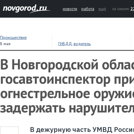
новости
работа
ещё
за окном:
2
Происшествия
8 мая
ГИБДД
,
водитель
В Новгородской обла
госавтоинспектор пр
огнестрельное оружи
задержать нарушите
В дежурную часть УМВД Росси