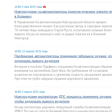
15:00, 5 мая 2025 года
Новгородские госавтоинспекторы помогли мужчине отвезти т
в больницу
В Управление Госавтоинспекции Новгородской области пришло
благодарственное письмо. Как рассказал автор, в середине апреля
76-летняя тёща, живущая в Старой Руссе, испытывала сильные боли 
животе. Когда он приехал к ней, то решил отвезти её в Великий
Новгород.
10:00, 22 апреля 2025 года
Парфинские автоинспекторы применили табельное оружие, чт
задержать пьяного водителя
Вечером в посёлке Парфино сотрудники Госавтоинспекции обрати
внимание на автомобиль Opel Atsra. На требование об остановке
водитель не отреагировал и, увеличив скорость, продолжил движе
При этом он грубо нарушал правила дорожного движения.
10:00, 5 марта 2025 года
Новгородским инспекторам ДПС пришлось применить оружие,
чтобы задержать пьяного водителя
Ночью инспекторы дорожно-патрульной службы Госавтоинспекции
УМВД России по городу Великий Новгород начали преследовать Fo