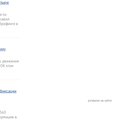
етыре
я по
равил
брифинге в
ому
то движение
 Об этом
 фиксации
реклама на сайте
 360
формацию в