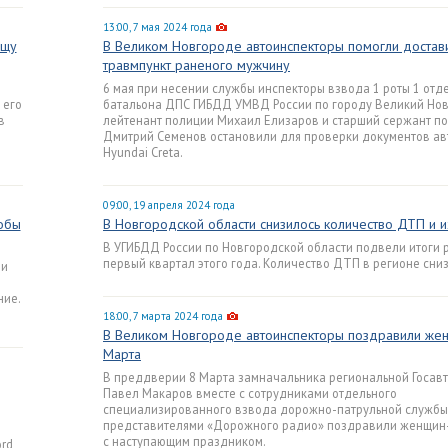
13:00, 7 мая 2024 года
ёщу
В Великом Новгороде автоинспекторы помогли достави
травмпункт раненого мужчину
6 мая при несении службы инспекторы взвода 1 роты 1 отд
 его
батальона ДПС ГИБДД УМВД России по городу Великий Но
в
лейтенант полиции Михаил Елизаров и старший сержант п
Дмитрий Семенов остановили для проверки документов ав
Hyundai Creta.
09:00, 19 апреля 2024 года
обы
В Новгородской области снизилось количество ДТП и и
В УГИБДД России по Новгородской области подвели итоги 
первый квартал этого года. Количество ДТП в регионе сниз
ли
ние.
18:00, 7 марта 2024 года
В Великом Новгороде автоинспекторы поздравили жен
Марта
В преддверии 8 Марта замначальника региональной Госав
Павел Макаров вместе с сотрудниками отдельного
специализированного взвода дорожно-патрульной службы
представителями «Дорожного радио» поздравили женщин
с наступающим праздником.
rd