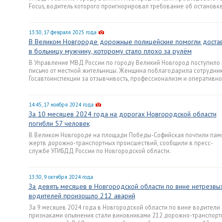
Focus, водитель которого проигнорировал требование об остановке
13:30, 17 февраля 2025 года
В Великом Новгороде дорожные полицейские помогли достав
в больницу мужчину, которому стало плохо за рулём
В Управление МВД России по городу Великий Новгород поступило
письмо от местной жительницы. Женщина поблагодарила сотрудни
Госавтоинспекции за отзывчивость, профессионализм и оперативнос
14:45, 17 ноября 2024 года
За 10 месяцев 2024 года на дорогах Новгородской области
погибли 57 человек
В Великом Новгороде на площади Победы-Софийская почтили пам
жертв дорожно-транспортных происшествий, сообщили в пресс-
службе УГИБДД России по Новгородской области.
13:30, 9 октября 2024 года
За девять месяцев в Новгородской области по вине нетрезвы
водителей произошло 212 аварий
За 9 месяцев 2024 года в Новгородской области по вине водители 
признаками опьянения стали виновниками 212 дорожно-транспорт