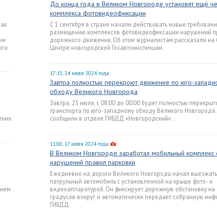
До конца года в Великом Новгороде установят ещё ч
комплекса фотовидеофиксации
Как
С 1 сентября в стране начали действовать новые требовани
размещению комплексов фотовидеофиксации нарушений п
ии
дорожного движения. Об этом журналистам рассказали на 
ого
Центре новгородской Госавтоинспекции.
17:15, 24 июля 2024 года
Завтра полностью перекроют движение по юго-западн
обходу Великого Новгорода
Завтра, 25 июля, с 08:00 до 00:00 будет полностью перекры
транспорта по юго-западному обходу Великого Новгорода.
тних
сообщили в отделе ГИБДД «Новгородский».
11:00, 17 июля 2024 года
В Великом Новгороде заработал мобильный комплекс
нарушений правил парковки
Ежедневно на дороги Великого Новгорода начал выезжать
патрульный автомобиль с установленной на крыше фото- и
тием
видеоаппаратурой. Он фиксирует дорожную обстановку на
градусов вокруг и автоматически передает собранную ин
ГИБДД.