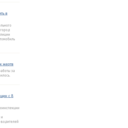
ть в
ельного
вгород
олиции
томобиль
х жертв
работы за
илось.
щин с 8
тоинспекции
 и
-водителей