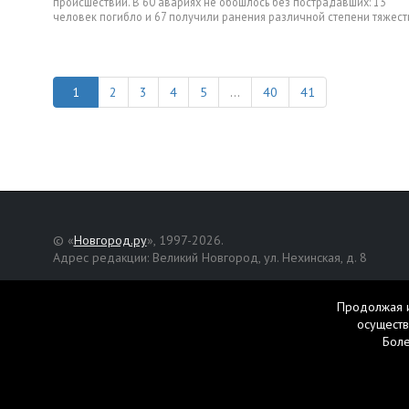
происшествий. В 60 авариях не обошлось без пострадавших: 13
человек погибло и 67 получили ранения различной степени тяжест
2
3
4
5
...
40
41
© «
Новгород.ру
», 1997-2026.
Адрес редакции: Великий Новгород, ул. Нехинская, д. 8
Републикация текстов, фотографий и другой информации раз
разрешения авторов.
Продолжая и
осуществ
Материалы, помеченные значком
, публикуются на правах р
Бол
Свидетельство о регистрации СМИ Эл № ФС77-42458 от 27 ок