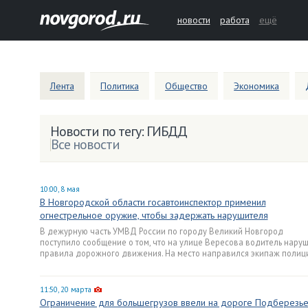
новости
работа
ещё
Лента
Политика
Общество
Экономика
Новости по тегу: ГИБДД
Все новости
10:00, 8 мая
В Новгородской области госавтоинспектор применил
огнестрельное оружие, чтобы задержать нарушителя
В дежурную часть УМВД России по городу Великий Новгород
поступило сообщение о том, что на улице Вересова водитель нару
правила дорожного движения. На место направился экипаж полиц
11:50, 20 марта
Ограничение для большегрузов ввели на дороге Подберезь