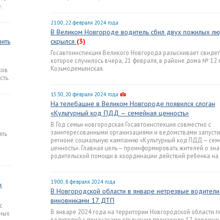
.
21:00, 22 февраля 2024 года
В Великом Новгороде водитель сбил двух пожилых лю
ить
скрылся
(3)
Госавтоинспекция Великого Новгорода разыскивает свиде
которое случилось вчера, 21 февраля, в районе дома № 12 
Козьмодемьянская.
ков
ть.
15:30, 20 февраля 2024 года
На телебашне в Великом Новгороде появился слоган
«Культурный код ПДД — семейная ценность»
В Год семьи новгородская Госавтоинспекция совместно с
заинтересованными организациями и ведомствами запусти
ять
регионе социальную кампанию «Культурный код ПДД — сем
ценность». Главная цель — проинформировать жителей о зн
родительской помощи в координации действий ребенка на 
19:00, 8 февраля 2024 года
х
В Новгородской области в январе нетрезвые водители
виновниками 17 ДТП
с
В январе 2024 года на территории Новгородской области п
ных
водителей с признаками опьянения произошло 17 дорожно