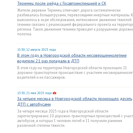
Теремец после рейда с Госавтоинспекцией и СК
Жители деревни Теремец отмечают: дорога систематически
разбивалась большегрузами, перевозящими инертные материалы. 
выяснилось в ходе обследования, интенсивное движение тяжелой
техники связано с реализацией федерального проекта на территор
региона. Такое движение техники приводит к разрушению дорожн
полотна.
15:30, 12 августа 2025 года
В этом году в Новгородской области несовершеннолетние
водители 21 раз попадали в ДТП
В этом году на территории Новгородской области произошло 21
дорожно-транспортное происшествие с участием несовершенноле
водителей и их пассажиров.
13:30, 21 мая 2025 года
За четыре месяца в Новгородской области произошло десять
ДТП с автобусами
За четыре месяца 2025 года в Новгородской области
зарегистрировано 10 дорожно-транспортных происшествий с учас
автобусов, в которых 1 человек погиб и 11 получили ранения
различной степени тяжести.