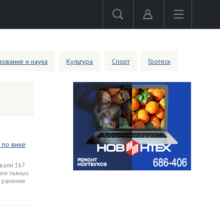
ование и наука
Культура
Спорт
Гротеск
 по вине
вали 167
не пьяных
и ранения