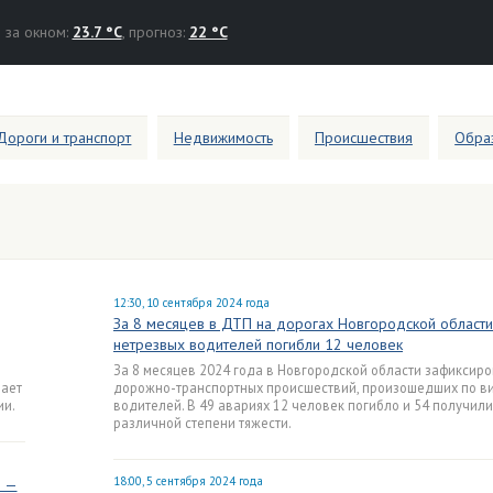
за окном:
23.7 °C
, прогноз:
22 °C
Дороги и транспорт
Недвижимость
Происшествия
Образ
12:30, 10 сентября 2024 года
За 8 месяцев в ДТП на дорогах Новгородской области
нетрезвых водителей погибли 12 человек
За 8 месяцев 2024 года в Новгородской области зафиксиро
шает
дорожно-транспортных происшествий, произошедших по ви
ии.
водителей. В 49 авариях 12 человек погибло и 54 получил
различной степени тяжести.
18:00, 5 сентября 2024 года
е —