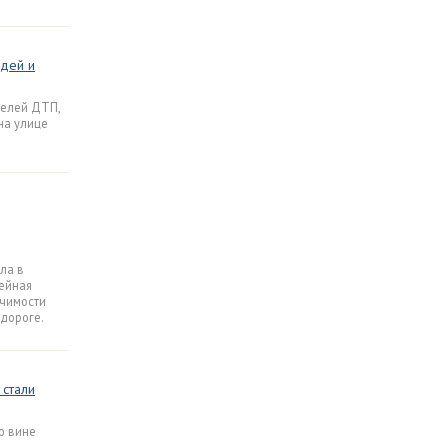
дей и
телей ДТП,
на улице
ла в
ейная
ачимости
дороге.
 стали
о вине
-