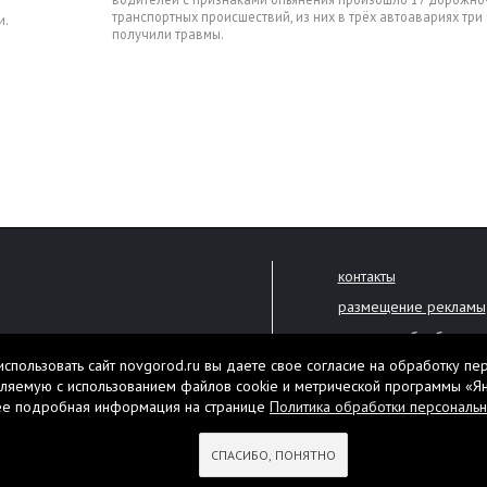
транспортных происшествий, из них в трёх автоавариях три
и.
получили травмы.
контакты
размещение рекламы
политика обработки 
решена только с письменного
спользовать сайт novgorod.ru вы даете свое согласие на обработку пе
Настоящий ресурс мо
ляемую с использованием файлов cookie и метрической программы «Я
екламы.
ее подробная информация на странице
Политика обработки персональ
Нашли ошибку? Выдели
тября 2010 года
СПАСИБО, ПОНЯТНО