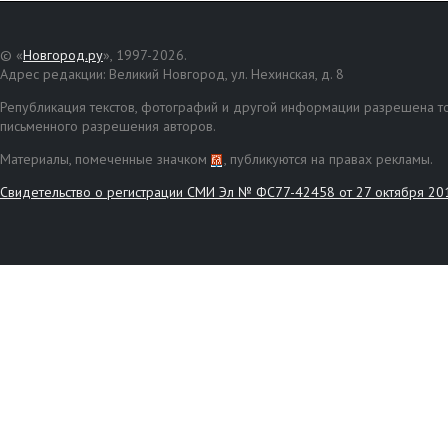
© «
Новгород.ру
», 1997-2026.
Адрес редакции: Великий Новгород, ул. Нехинская, д. 8
Републикация текстов, фотографий и другой информации разрешена то
письменного разрешения авторов.
Материалы, помеченные значком
, публикуются на правах рекламы.
Свидетельство о регистрации СМИ Эл № ФС77-42458 от 27 октября 20