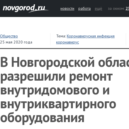
новости
работа
ещё
за окном:
2
Общество
Тема:
Коронавирусная инфекция
25 мая 2020 года
коронавирус
В Новгородской обла
разрешили ремонт
внутридомового и
внутриквартирного
оборудования