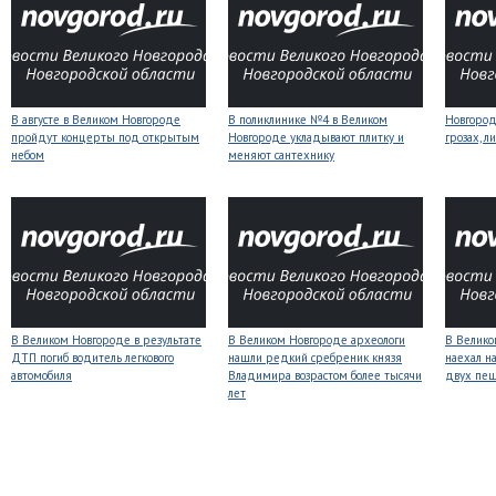
В августе в Великом Новгороде
В поликлинике №4 в Великом
Новгоро
пройдут концерты под открытым
Новгороде укладывают плитку и
грозах, л
небом
меняют сантехнику
В Великом Новгороде в результате
В Великом Новгороде археологи
В Велико
ДТП погиб водитель легкового
нашли редкий сребреник князя
наехал н
автомобиля
Владимира возрастом более тысячи
двух пе
лет