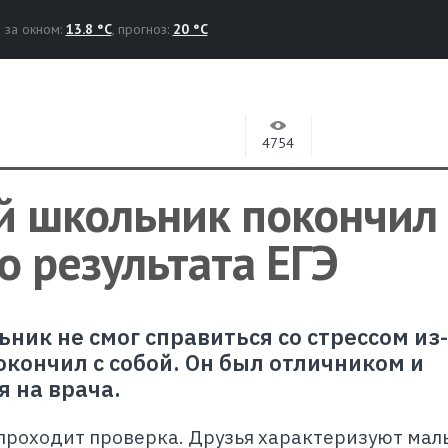
за окном:
13.8 °C
, прогноз:
20 °C
4754
й школьник покончил 
о результата ЕГЭ
ник не смог справиться со стрессом из
окончил с собой. Он был отличником и
 на врача.
 проходит проверка. Друзья характеризуют мал