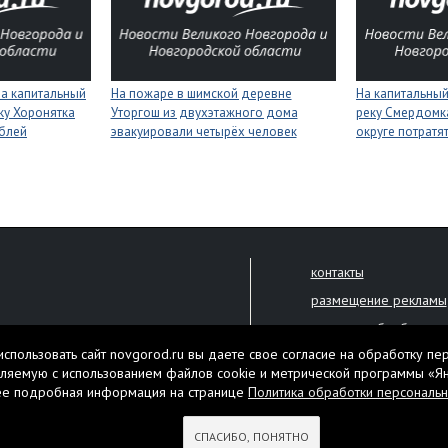
на капитальный
На пожаре в шимской деревне
На капитальный
ку Хоронятка
Уторгош из двухэтажного дома
реку Смердомк
ублей
эвакуировали четырёх человек
округе потратя
контакты
размещение рекламы
политика обработки 
решена только с письменного
спользовать сайт novgorod.ru вы даете свое согласие на обработку пе
Настоящий ресурс мо
ляемую с использованием файлов cookie и метрической программы «Я
екламы.
ее подробная информация на странице
Политика обработки персональ
Нашли ошибку? Выдели
тября 2010 года
СПАСИБО, ПОНЯТНО