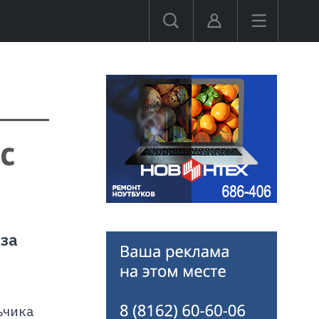
с
-за
ьчика