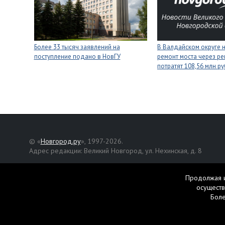
Более 33 тысяч заявлений на
В Валдайском округе 
поступление подано в НовГУ
ремонт моста через ре
потратят 108,56 млн р
© «
Новгород.ру
», 1997-2026.
Адрес редакции: Великий Новгород, ул. Нехинская, д. 8
Републикация текстов, фотографий и другой информации раз
разрешения авторов.
Продолжая и
осуществ
Материалы, помеченные значком
, публикуются на правах р
Бол
Свидетельство о регистрации СМИ Эл № ФС77-42458 от 27 ок