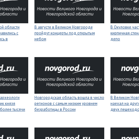
ой области
В августе в Великом Новгороде
В Окуловке ча
равились с
пройдут концерты под открытым
кирпичная сте
сь в
небом
депо
 археологи
Новгородская область вошла в число
В Великом Нов
ик князя
регионов с самым низким уровнем
наехал на друг
более тысячи
безработицы в России
двух пешеход