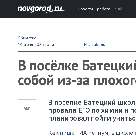
новости
работа
ещё
Общество
14 июня 2025 года
ЕГЭ
,
гибель
В посёлке Батецки
собой из-за плохог
В посёлке Батецкий школь
провала ЕГЭ по химии и п
планировал пойти учиться
Как
пишет
ИА Регнум, в школе