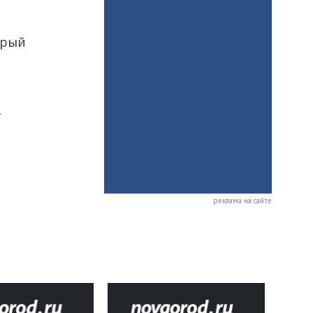
орый
а
реклама на сайте