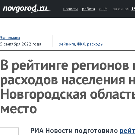
новости
работа
ещё
за окном:
1
Экономика
5 сентября 2022 года
рейтинги
,
ЖКХ
,
расходы
В рейтинге регионов 
расходов населения 
Новгородская область
место
РИА Новости подготовило
рейт