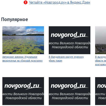
Читайте «Новгород.ру» в Яндекс.Дзен
Популярное
Авторские колонки: Идеальное
В Валдайском округе мужчину
В выходн
воскресенье на «Горской пристани»
убило током
области 
кратков