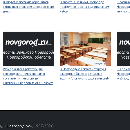
В Окуловке частично обрушилась
В августе в Великом Новгороде
В поликл
кирпичная стена железнодорожного
пройдут концерты под открытым
Новгород
депо
небом
меняют с
Размер выплат работающим
В Новгородской области стартует
В Кремлё
новгородским пенсионерам и
ежегодная благотворительная
Новгород
получателям пенсионных
акция «Готовимся к школе вместе!»
клуб под
накоплений пересчитают с 1 августа
© «
Новгород.ру
», 1997-2026.