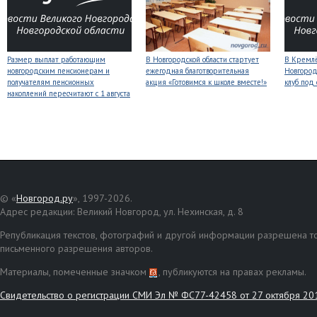
Размер выплат работающим
В Новгородской области стартует
В Кремлё
новгородским пенсионерам и
ежегодная благотворительная
Новгород
получателям пенсионных
акция «Готовимся к школе вместе!»
клуб под
накоплений пересчитают с 1 августа
© «
Новгород.ру
», 1997-2026.
Адрес редакции: Великий Новгород, ул. Нехинская, д. 8
Републикация текстов, фотографий и другой информации разрешена то
письменного разрешения авторов.
Материалы, помеченные значком
, публикуются на правах рекламы.
Свидетельство о регистрации СМИ Эл № ФС77-42458 от 27 октября 20