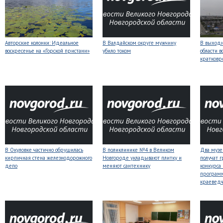
Авторские колонки: Идеальное
В Валдайском округе мужчину
В выходн
воскресенье на «Горской пристани»
убило током
области 
кратков
В Окуловке частично обрушилась
В поликлинике №4 в Великом
Два музе
кирпичная стена железнодорожного
Новгороде укладывают плитку и
получат 
депо
меняют сантехнику
конкурса
програм
краеведч