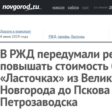
новости
работа
ещё
за окном:
2
Дороги и транспорт
4 июня 2019 года
РЖД
,
тарифы
,
Ласточка
В РЖД передумали р
повышать стоимость 
«Ласточках» из Велик
Новгорода до Пскова
Петрозаводска