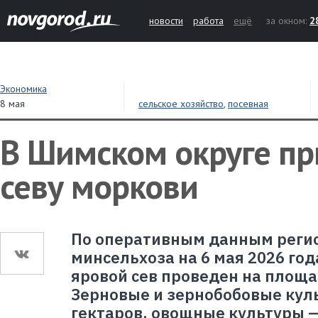
новости
работа
ещё
за окном:
2
Экономика
8 мая
сельское хозяйство
,
посевная
В Шимском округе пр
севу моркови
По оперативным данным реги
минсельхоза на 6 мая 2026 год
яровой сев проведен на площа
Зерновые и зернобобовые кул
гектаров, овощные культуры —