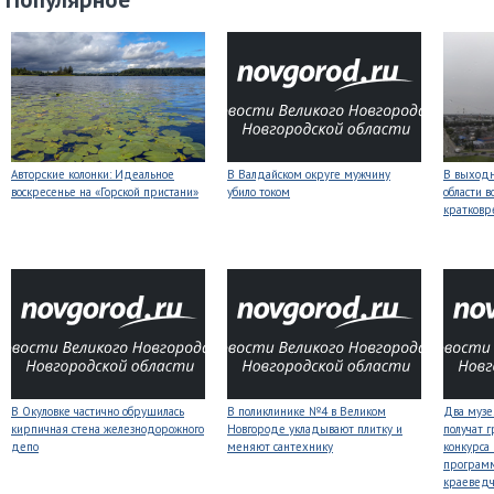
Авторские колонки: Идеальное
В Валдайском округе мужчину
В выходн
воскресенье на «Горской пристани»
убило током
области 
кратков
В Окуловке частично обрушилась
В поликлинике №4 в Великом
Два музе
кирпичная стена железнодорожного
Новгороде укладывают плитку и
получат 
депо
меняют сантехнику
конкурса
програм
краеведч