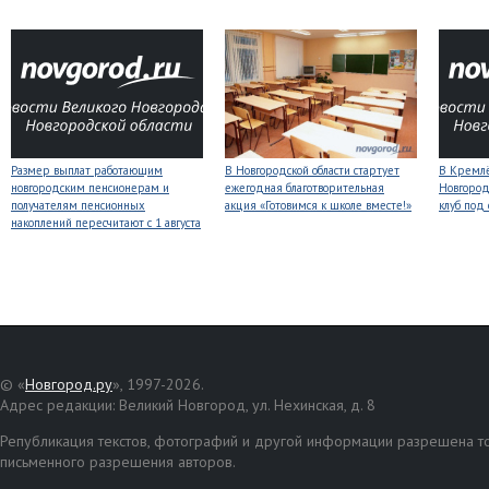
Размер выплат работающим
В Новгородской области стартует
В Кремлё
новгородским пенсионерам и
ежегодная благотворительная
Новгород
получателям пенсионных
акция «Готовимся к школе вместе!»
клуб под
накоплений пересчитают с 1 августа
© «
Новгород.ру
», 1997-2026.
Адрес редакции: Великий Новгород, ул. Нехинская, д. 8
Републикация текстов, фотографий и другой информации разрешена то
письменного разрешения авторов.