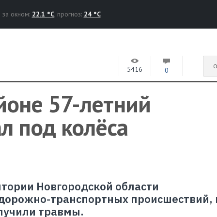
за окном:
22.1 °C
, прогноз:
24 °C
О
5416
0
йоне 57-летний
л под колёса
ритории Новгородской области
 дорожно-транспортных происшествий, 
лучили травмы.