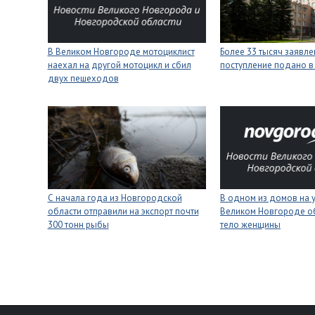
В Великом Новгороде мотоциклист
Более 33 тысяч заявле
наехал на другой мотоцикл и сбил
поступление подано в
двух пешеходов
С начала года из Новгородской
В одном из домов на 
области отправили на экспорт почти
Великом Новгороде о
300 тонн рыбы
тело женщины