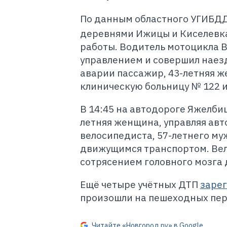
По данным областного УГИБДД,
деревнями Ижицы и Киселевка
работы. Водитель мотоцикла B
управлением и совершил наезд
аварии пассажир, 43-летняя ж
клиническую больницу № 122 и
В 14:45 на автодороге Яжелби
летняя женщина, управляя авт
велосипедиста, 57-летнего му
движущимся транспортом. Вел
сотрясением головного мозга 
Ещё четыре учётных ДТП
заре
произошли на пешеходных пер
Читайте «Новгород.ру» в Google