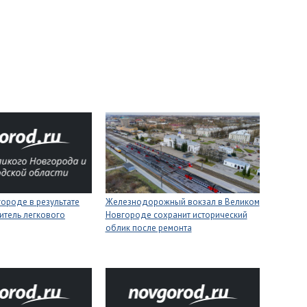
ороде в результате
Железнодорожный вокзал в Великом
итель легкового
Новгороде сохранит исторический
облик после ремонта