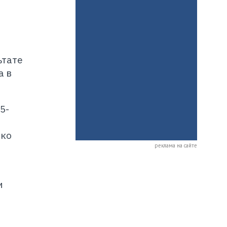
ьтате
а в
5-
зко
реклама на сайте
и