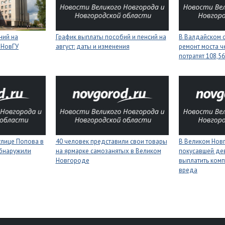
ний на
График выплаты пособий и пенсий на
В Валдайском о
 НовГУ
август: даты и изменения
ремонт моста ч
потратят 108,5
улице Попова в
40 человек представили свои товары
В Великом Нов
бнаружили
на ярмарке самозанятых в Великом
покусавшей де
Новгороде
выплатить ком
вреда