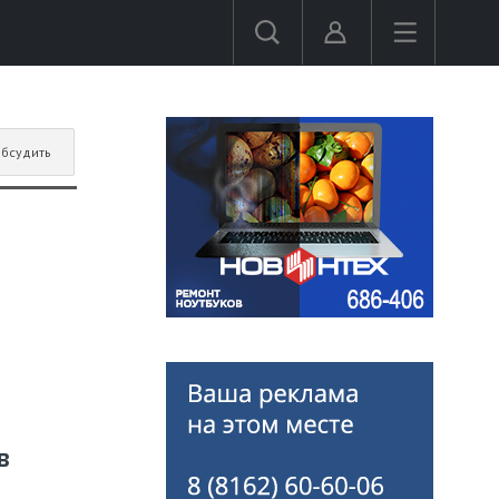
бсудить
в