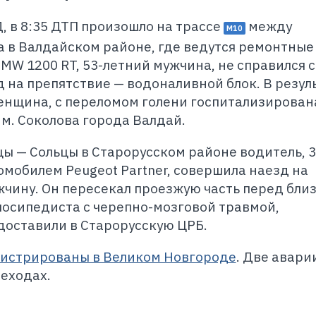
 в 8:35 ДТП произошло на трассе
между
М10
 в Валдайском районе, где ведутся ремонтные
MW 1200 RT, 53-летний мужчина, не справился с
 на препятствие — водоналивной блок. В резул
енщина, с переломом голени госпитализирован
м. Соколова города Валдай.
цы — Сольцы в Старорусском районе водитель, 3
омобилем Peugeot Partner, совершила наезд на
жчину. Он пересекал проезжую часть перед бли
осипедиста с черепно-мозговой травмой,
доставили в Старорусскую ЦРБ.
гистрированы в Великом Новгороде
. Две авари
еходах.