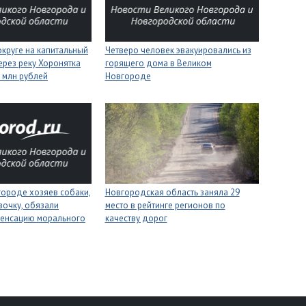
круге на капитальный
Четверо человек эвакуировались из
ерез реку Хоронятка
горящего дома в Великом
6 млн рублей
Новгороде
городе хозяев собаки,
Новгородская область заняла 29
вочку, обязали
место в рейтинге регионов по
пенсацию морального
качеству дорог