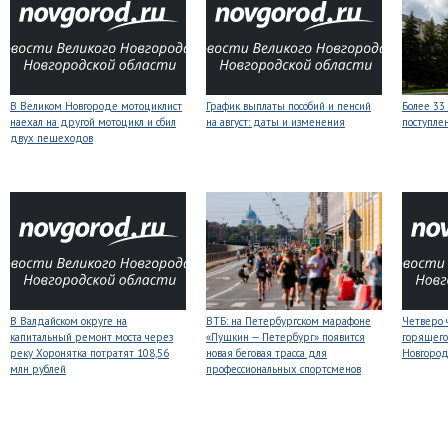
В Великом Новгороде мотоциклист
График выплаты пособий и пенсий
Более 33
наехал на другой мотоцикл и сбил
на август: даты и изменения
поступле
двух пешеходов
В Валдайском округе на
ВТБ: на Петербургском марафоне
Четверо 
капитальный ремонт моста через
«Пушкин — Петербург» появится
горящего
реку Хоронятка потратят 108,56
новая беговая трасса для
Новгоро
млн рублей
профессиональных спортсменов