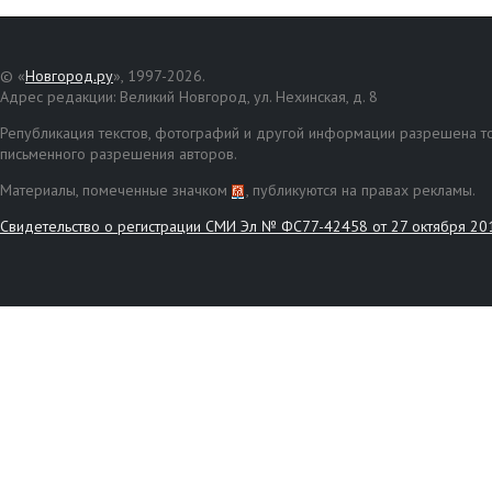
© «
Новгород.ру
», 1997-2026.
Адрес редакции: Великий Новгород, ул. Нехинская, д. 8
Републикация текстов, фотографий и другой информации разрешена то
письменного разрешения авторов.
Материалы, помеченные значком
, публикуются на правах рекламы.
Свидетельство о регистрации СМИ Эл № ФС77-42458 от 27 октября 20