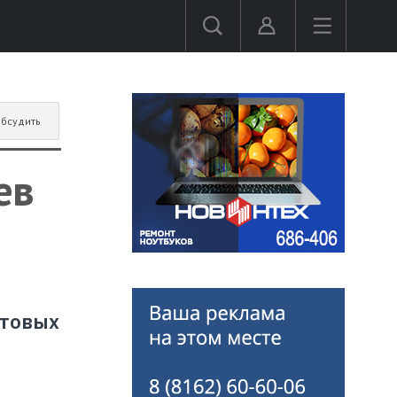
бсудить
ев
отовых