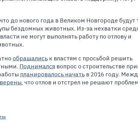
 что до нового года в Великом Новгороде будут 
упы бездомных животных. Из-за нехватки средс
ласти не могут выполнять работу по отлову и
вотных.
атно
обращались
к властям с просьбой решить
тными.
Поднимался
вопрос о строительстве пр
работы
планировалось начать
в 2016 году. Межд
уверены
, что отлов и отстрел не решают пробле
тях