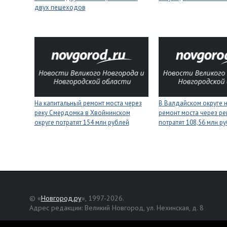
двух пешеходов
На капитальный ремонт моста через
В Валдайском округе 
реку Смердомка в Хвойнинском
ремонт моста через ре
округе потратят 154 млн рублей
потратят 108,56 млн р
© «
Новгород.ру
», 1997-2026.
Адрес редакции: Великий Новгород, ул. Нехинская, д. 8
Републикация текстов, фотографий и другой информации раз