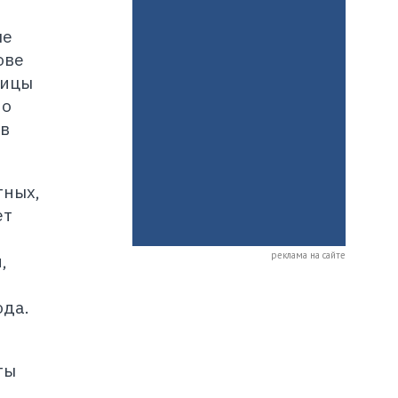
ле
ове
рицы
но
 в
тных,
ет
реклама на сайте
,
т
ода.
ты