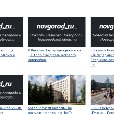
Новгороде
В Великом Новгороде в результате
В Великом Нов
 открытым
ДТП погиб водитель легкового
нашли редкий с
автомобиля
Владимира воз
лет
ий и пенсий на
Более 33 тысяч заявлений на
ВТБ: на Петерб
ия
поступление подано в НовГУ
«Пушкин — Пете