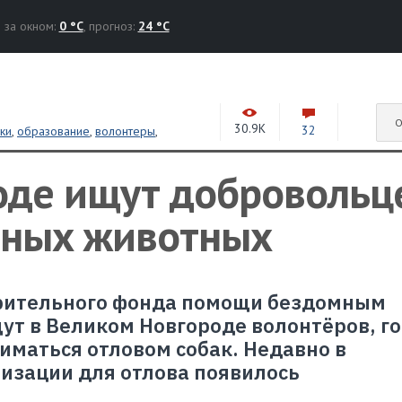
за окном:
0 °C
, прогноз:
24 °C
О
30.9K
32
ки
,
образование
,
волонтеры
,
оде ищут добровольц
мных животных
рительного фонда помощи бездомным
т в Великом Новгороде волонтёров, г
иматься отловом собак. Недавно в
изации для отлова появилось