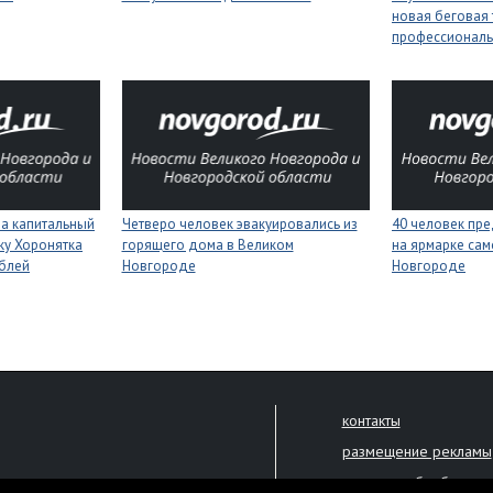
новая беговая 
профессиональ
на капитальный
Четверо человек эвакуировались из
40 человек пре
ку Хоронятка
горящего дома в Великом
на ярмарке сам
ублей
Новгороде
Новгороде
контакты
размещение рекламы
политика обработки 
решена только с письменного