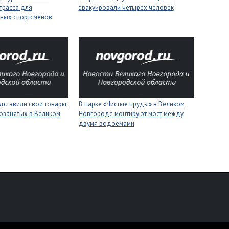
трасса для
эвакуировали четырёх человек
ных спортсменов
дставили свои товары
В парке «Чистые пруды» в Великом
озанятых в Великом
Новгороде монтируют мост между
двумя водоёмами
персональных данных