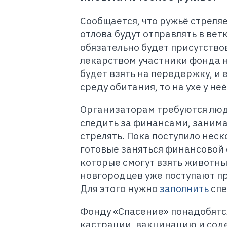
Сообщается, что ружьё стреля
отлова будут отправлять в вет
обязательно будет присутство
лекарством участники фонда 
будет взять на передержку, и 
среду обитания, то на ухе у н
Организаторам требуются люди
следить за финансами, занимат
стрелять. Пока поступило неск
готовые заняться финансовой 
которые смогут взять животны
новгородцев уже поступают пр
Для этого нужно
заполнить
спе
Фонду «Спасение» понадобятся
кастрации, вакцинацию и сод