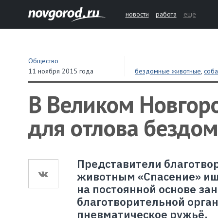
новости
работа
ещё
Общество
11 ноября 2015 года
бездомные животные
,
соба
благотворительность
В Великом Новгор
для отлова бездо
Представители благотво
животным «Спасение» ищу
на постоянной основе зан
благотворительной орган
пневматическое ружьё.