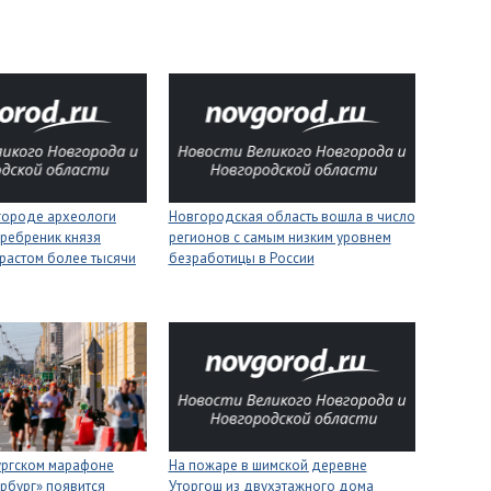
городе археологи
Новгородская область вошла в число
ребреник князя
регионов с самым низким уровнем
растом более тысячи
безработицы в России
ургском марафоне
На пожаре в шимской деревне
рбург» появится
Уторгош из двухэтажного дома