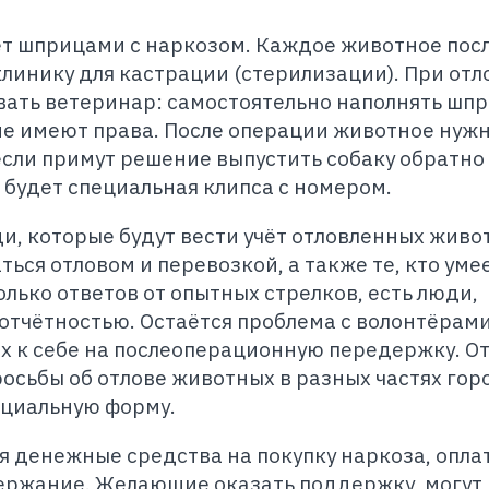
ет шприцами с наркозом. Каждое животное пос
клинику для кастрации (стерилизации). При отл
вать ветеринар: самостоятельно наполнять шп
не имеют права. После операции животное нуж
если примут решение выпустить собаку обратно
её будет специальная клипса с номером.
, которые будут вести учёт отловленных живо
ься отловом и перевозкой, а также те, кто уме
олько ответов от опытных стрелков, есть люди,
отчётностью. Остаётся проблема с волонтёрами
х к себе на послеоперационную передержку. О
осьбы об отлове животных в разных частях гор
циальную форму.
 денежные средства на покупку наркоза, опла
ержание. Желающие оказать поддержку, могут