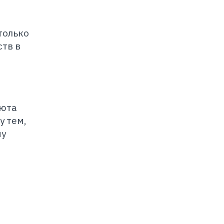
только
тв в
июта
у тем,
му