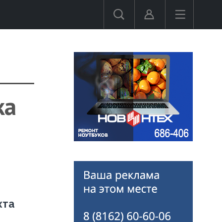
ка
хта