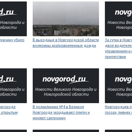
мужчину убило
В выходные в Новгородской области
За сутки в Нов
возможны кратковременные дожди
двое водителей
управлением и 
препятствие
Новгороде
В поликлинике №4 в Великом
Новгородцев п
 открытым
Новгороде укладывают плитку и
грозах, ливнях
меняют сантехнику