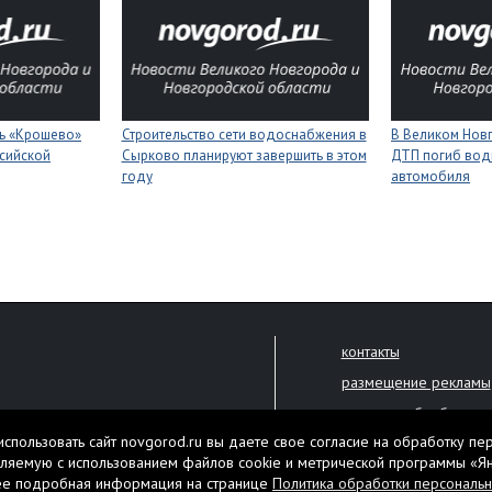
ь «Крошево»
Строительство сети водоснабжения в
В Великом Новг
ссийской
Сырково планируют завершить в этом
ДТП погиб вод
году
автомобиля
контакты
размещение рекламы
политика обработки 
решена только с письменного
спользовать сайт novgorod.ru вы даете свое согласие на обработку пе
Настоящий ресурс мо
ляемую с использованием файлов cookie и метрической программы «Я
екламы.
ее подробная информация на странице
Политика обработки персональ
Нашли ошибку? Выдели