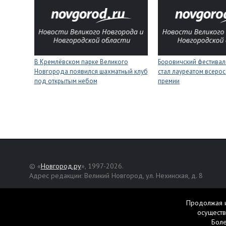
В Кремлёвском парке Великого
Боровичский фестивал
Новгорода появился шахматный клуб
стал лауреатом всеро
под открытым небом
премии
© «
Новгород.ру
», 1997-2026.
Адрес редакции: Великий Новгород, ул. Нехинская, д. 8
Републикация текстов, фотографий и другой информации раз
разрешения авторов.
Продолжая и
осуществ
Материалы, помеченные значком
, публикуются на правах р
Бол