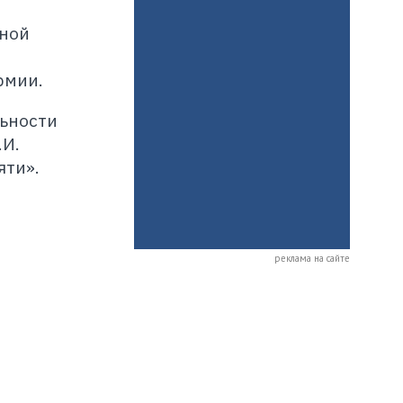
зной
рмии.
льности
.И.
яти».
реклама на сайте