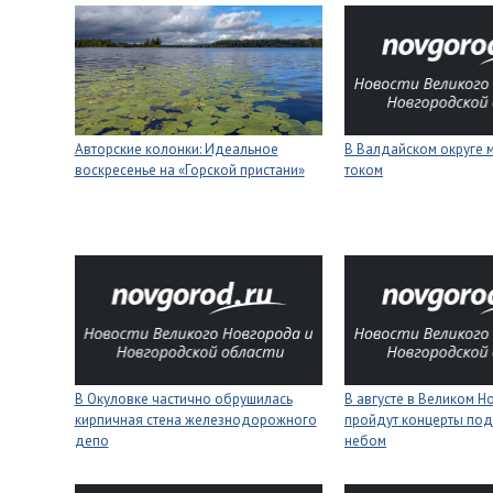
Авторские колонки: Идеальное
В Валдайском округе 
воскресенье на «Горской пристани»
током
В Окуловке частично обрушилась
В августе в Великом 
кирпичная стена железнодорожного
пройдут концерты под
депо
небом