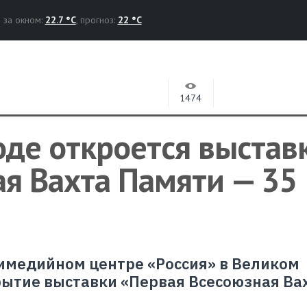
за окном:
22.7 °C
, прогноз:
22 °C
1474
де откроется выстав
я Вахта Памяти — 35
ьтимедийном центре «Россия» в Великом
рытие выставки «Первая Всесоюзная Ва