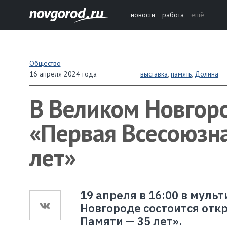
новости
работа
ещё
Общество
16 апреля 2024 года
выставка
,
память
,
Долина
В Великом Новгоро
«Первая Всесоюзна
лет»
19 апреля в 16:00 в мул
Новгороде состоится отк
Памяти — 35 лет».