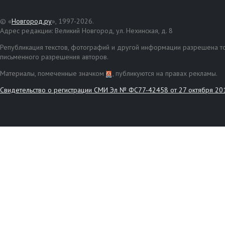
© «
Новгород.ру
», 1997-2026.
Адрес редакции: Великий Новгород, ул. Нехинская, д. 8
Републикация текстов, фотографий и другой информации разрешена то
письменного разрешения авторов.
Материалы, помеченные значком
, публикуются на правах рекламы.
Свидетельство о регистрации СМИ Эл № ФС77-42458 от 27 октября 20