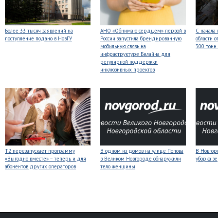
Более 33 тысяч заявлений на
АНО «Обнимаю сердцем» первой в
С начала
поступление подано в НовГУ
России запустила брендированную
области о
мобильную связь на
300 тонн
инфраструктуре Билайна для
регулярной поддержки
инклюзивных проектов
Т2 перезапускает программу
В одном из домов на улице Попова
В Новгоро
«Выгодно вместе» – теперь и для
в Великом Новгороде обнаружили
уборка з
абонентов других операторов
тело женщины