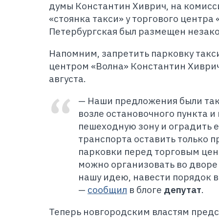
думы Константин Хиврич, на комисси
«стоянка такси» у торгового центра «
Петербургская был размещен незако
Напомним, запретить парковку такс
центром «Волна» Константин Хиври
августа.
— Наши предложения были так
возле остановочного пункта и
пешеходную зону и оградить е
транспорта оставить только пр
парковки перед торговым цент
можно организовать во дворе
нашу идею, навести порядок в
—
сообщил
в блоге
депутат
.
Т
еперь новгородским властям предст