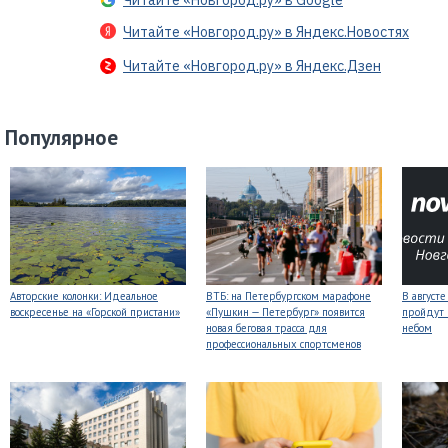
Читайте «Новгород.ру» в Google
Читайте «Новгород.ру» в Яндекс.Новостях
Читайте «Новгород.ру» в Яндекс.Дзен
Популярное
Авторские колонки: Идеальное
ВТБ: на Петербургском марафоне
В август
воскресенье на «Горской пристани»
«Пушкин — Петербург» появится
пройдут
новая беговая трасса для
небом
профессиональных спортсменов